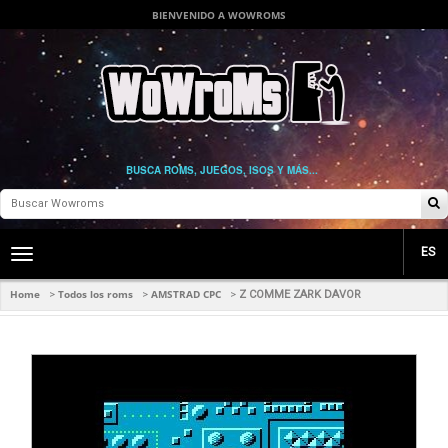
BIENVENIDO A WOWROMS
BUSCA ROMS, JUEGOS, ISOS Y MÁS...
ES
Toggle
main
navigation
Home
Todos los roms
AMSTRAD CPC
>
>
>
Z COMME ZARK DAVOR