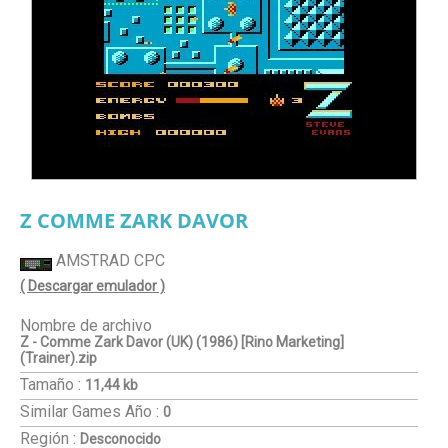
Z COMME ZARK DAVOR
AMSTRAD CPC
( Descargar emulador )
Nombre de archivo
Z - Comme Zark Davor (UK) (1986) [Rino Marketing]
(Trainer).zip
Tamaño :
11,44 kb
Similar Games
Año :
0
Región :
Desconocido