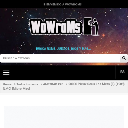
BIENVENIDO A WOWROMS
BUSCA ROMS, JUEGOS, ISOS Y MÁS...
ES
Toggle
main
navigation
Home
Todos los roms
AMSTRAD CPC
>
>
>
20000 Pieux Sous Les Mers (F) (1989)
[LMC] [Micro Mag]