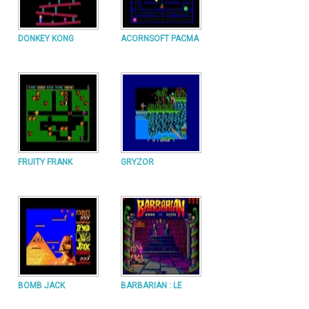
DONKEY KONG
ACORNSOFT PACMA
FRUITY FRANK
GRYZOR
BOMB JACK
BARBARIAN : LE