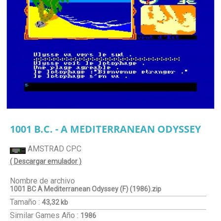
1001 B.C. - A MEDITERRANEAN ODYSSEY
AMSTRAD CPC
( Descargar emulador )
Nombre de archivo
1001 BC A Mediterranean Odyssey (F) (1986).zip
Tamaño :
43,32 kb
Similar Games
Año :
1986