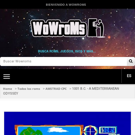
BIENVENIDO A WOWROMS
BUSCA ROMS, JUEGOS, ISOS Y MÁS...
ES
Toggle
main
navigation
Home
Todos los roms
AMSTRAD CPC
>
>
>
1001 B.C. - A MEDITERRANEAN
ODYSSEY