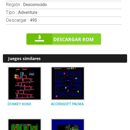
Región :
Desconocido
Tipo :
Adventure
Descargar :
495
DESCARGAR ROM
Juegos similares
DONKEY KONG
ACORNSOFT PACMA