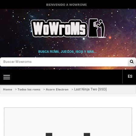
BIENVENIDO A WOWROMS
BUSCA ROMS, JUEGOS, ISOS Y MÁS...
ES
Toggle
main
navigation
Home
Todos los roms
Acorn Electron
>
>
>
Last Ninja Two [SSD]