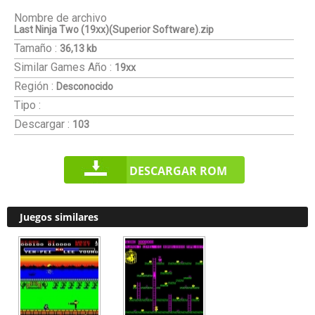
Nombre de archivo
Last Ninja Two (19xx)(Superior Software).zip
Tamaño :
36,13 kb
Similar Games
Año :
19xx
Región :
Desconocido
Tipo :
Descargar :
103
DESCARGAR ROM
Juegos similares