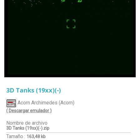
3D Tanks (19xx)(-)
Acorn Archimedes (Acorn)
( Descargar emulador )
Nombre de archivo
3D Tanks (19xx)(-).zip
Tamaño :
163,48 kb