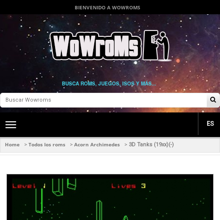
BIENVENIDO A WOWROMS
BUSCA ROMS, JUEGOS, ISOS Y MÁS...
ES
Toggle
main
navigation
Home
Todos los roms
Acorn Archimedes
>
>
>
3D Tanks (19xx)(-)