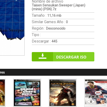
Nombre de archivo
Taisen Sensuikan Sweeper (Japan)
(minis) (PSN).7z
Tamaño :
11,16 mb
Similar Games
Año :
0
Región :
Desconocido
Tipo :
Descargar :
445
DESCARGAR ISO
res