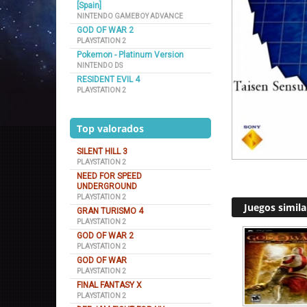
[Spain]
NINTENDO GAMEBOY ADVANCE
GOD OF WAR 2
PLAYSTATION 2
Pokemon - Platinum Version
NINTENDO DS
RESIDENT EVIL 4
PLAYSTATION 2
Top valorados
SILENT HILL 3
PLAYSTATION 2
NEED FOR SPEED
UNDERGROUND
PLAYSTATION 2
Juegos simila
GRAN TURISMO 4
PLAYSTATION 2
GOD OF WAR 2
PLAYSTATION 2
GOD OF WAR
PLAYSTATION 2
FINAL FANTASY X
PLAYSTATION 2