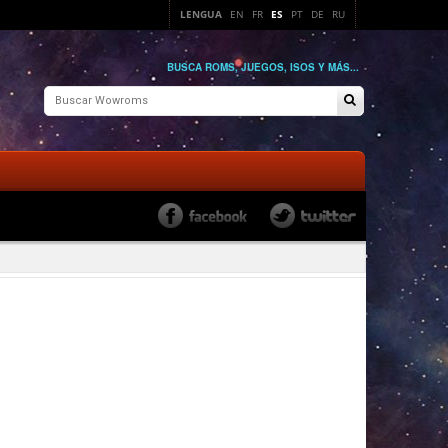
LENGUA
EN
FR
ES
PT
DE
RU
BUSCA ROMS, JUEGOS, ISOS Y MÁS...