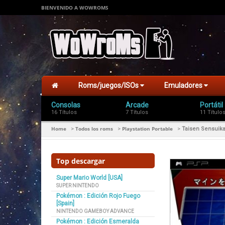
BIENVENIDO A WOWROMS
Roms/juegos/ISOs
Emuladores
Consolas
Arcade
Portátil
16 Títulos
7 Títulos
11 Título
Home
Todos los roms
Playstation Portable
>
>
>
Taisen Sensuik
Top descargar
Super Mario World [USA]
SUPER NINTENDO
Pokémon : Edición Rojo Fuego
[Spain]
NINTENDO GAMEBOY ADVANCE
Pokémon : Edición Esmeralda