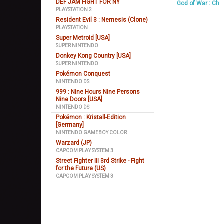
DEF JAM FIGHT FOR NY
God of War : Ch
PLAYSTATION 2
Resident Evil 3 : Nemesis (Clone)
PLAYSTATION
Super Metroid [USA]
SUPER NINTENDO
Donkey Kong Country [USA]
SUPER NINTENDO
Pokémon Conquest
NINTENDO DS
999 : Nine Hours Nine Persons
Nine Doors [USA]
NINTENDO DS
Pokémon : Kristall-Edition
[Germany]
NINTENDO GAMEBOY COLOR
Warzard (JP)
CAPCOM PLAY SYSTEM 3
Street Fighter III 3rd Strike - Fight
for the Future (US)
CAPCOM PLAY SYSTEM 3