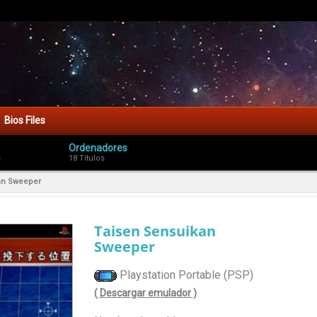
Bios Files
Ordenadores
s
18 Títulos
an Sweeper
Taisen Sensuikan
Sweeper
Playstation Portable (PSP)
( Descargar emulador )