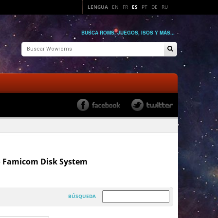
LENGUA
EN
FR
ES
PT
DE
RU
BUSCA ROMS, JUEGOS, ISOS Y MÁS...
do Famicom Disk System
BÚSQUEDA