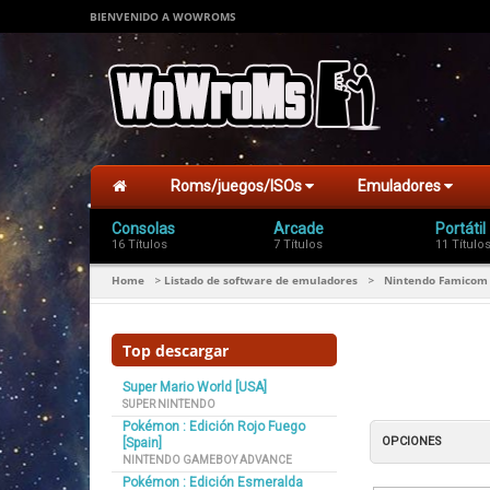
BIENVENIDO A WOWROMS
Roms/juegos/ISOs
Emuladores
Consolas
Arcade
Portátil
16 Títulos
7 Títulos
11 Título
Home
Listado de software de emuladores
Nintendo Famicom 
>
>
Top descargar
Super Mario World [USA]
SUPER NINTENDO
Pokémon : Edición Rojo Fuego
OPCIONES
[Spain]
NINTENDO GAMEBOY ADVANCE
Pokémon : Edición Esmeralda