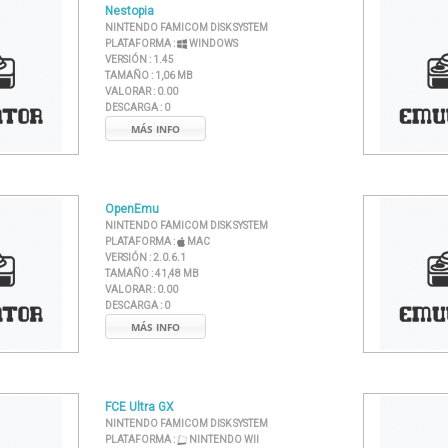
Nestopia
NINTENDO FAMICOM DISK SYSTEM
PLATAFORMA :
WINDOWS
VERSIÓN :
1.45
TAMAÑO :
1,06 MB
VALORAR :
0.00
DESCARGA :
0
MÁS INFO
OpenEmu
NINTENDO FAMICOM DISK SYSTEM
PLATAFORMA :
MAC
VERSIÓN :
2.0.6.1
TAMAÑO :
41,48 MB
VALORAR :
0.00
DESCARGA :
0
MÁS INFO
FCE Ultra GX
NINTENDO FAMICOM DISK SYSTEM
PLATAFORMA :
NINTENDO WII