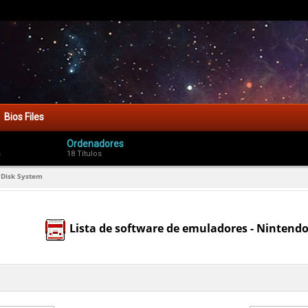
Bios Files
Ordenadores
s
18 Títulos
Disk System
Lista de software de emuladores - Ninten