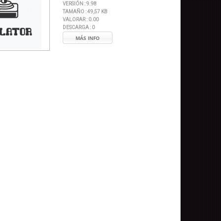
VERSIÓN :
9.98
TAMAÑO :
49,57 KB
VALORAR :
0.00
DESCARGA :
0
MÁS INFO