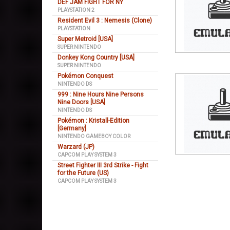
DEF JAM FIGHT FOR NY
PLAYSTATION 2
Resident Evil 3 : Nemesis (Clone)
PLAYSTATION
Super Metroid [USA]
SUPER NINTENDO
Donkey Kong Country [USA]
SUPER NINTENDO
Pokémon Conquest
NINTENDO DS
999 : Nine Hours Nine Persons
Nine Doors [USA]
NINTENDO DS
Pokémon : Kristall-Edition
[Germany]
NINTENDO GAMEBOY COLOR
Warzard (JP)
CAPCOM PLAY SYSTEM 3
Street Fighter III 3rd Strike - Fight
for the Future (US)
CAPCOM PLAY SYSTEM 3