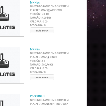
My Nes
NINTENDO FAMICOM DISK SYSTEM
PLATAFORMA :
WINDOWS
VERSIÓN :
6.3.10
TAMAÑO :
4,09 MB
VALORAR :
0.00
DESCARGA :
0
MÁS INFO
My Nes
NINTENDO FAMICOM DISK SYSTEM
PLATAFORMA :
LINUX
VERSIÓN :
3.1
TAMAÑO :
780,76 KB
VALORAR :
0.00
DESCARGA :
0
MÁS INFO
PocketNES
NINTENDO FAMICOM DISK SYSTEM
PLATAFORMA :
NINTENDO GBA