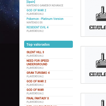
[Spain]
NINTENDO GAMEBOY ADVANCE
GOD OF WAR 2
PLAYSTATION 2
Pokemon - Platinum Version
NINTENDO DS
RESIDENT EVIL 4
PLAYSTATION 2
Top valorados
SILENT HILL 3
PLAYSTATION 2
NEED FOR SPEED
UNDERGROUND
PLAYSTATION 2
GRAN TURISMO 4
PLAYSTATION 2
GOD OF WAR 2
PLAYSTATION 2
GOD OF WAR
PLAYSTATION 2
FINAL FANTASY X
PLAYSTATION 2