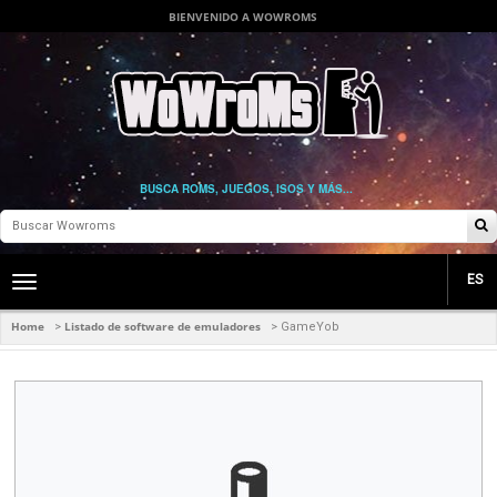
BIENVENIDO A WOWROMS
BUSCA ROMS, JUEGOS, ISOS Y MÁS...
ES
Toggle
main
navigation
Home
Listado de software de emuladores
>
>
GameYob