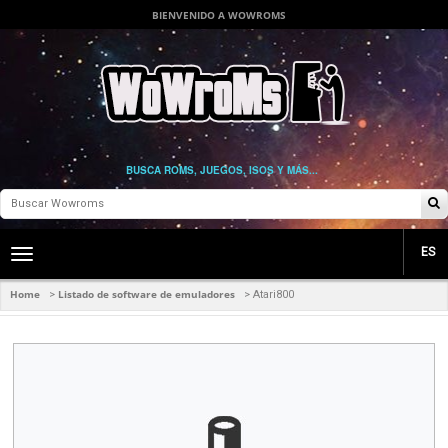
BIENVENIDO A WOWROMS
BUSCA ROMS, JUEGOS, ISOS Y MÁS...
ES
Toggle
main
navigation
Home
Listado de software de emuladores
>
>
Atari800