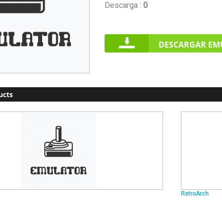
Descarga :
0
DESCARGAR EM
ucts
RetroArch