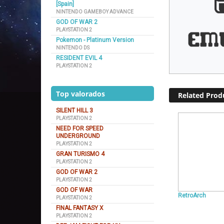
[Spain]
NINTENDO GAMEBOY ADVANCE
GOD OF WAR 2
PLAYSTATION 2
Pokemon - Platinum Version
NINTENDO DS
RESIDENT EVIL 4
PLAYSTATION 2
Top valorados
Related Prod
SILENT HILL 3
PLAYSTATION 2
NEED FOR SPEED
UNDERGROUND
PLAYSTATION 2
GRAN TURISMO 4
PLAYSTATION 2
GOD OF WAR 2
PLAYSTATION 2
GOD OF WAR
RetroArch
PLAYSTATION 2
FINAL FANTASY X
PLAYSTATION 2