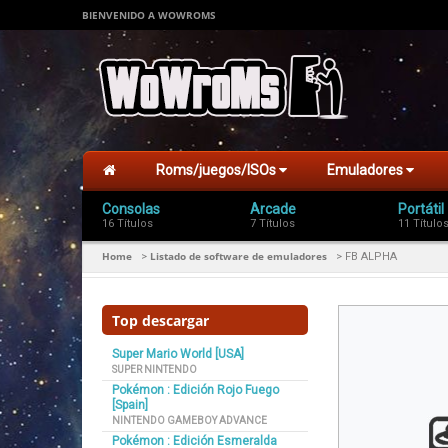
BIENVENIDO A WOWROMS
Roms/juegos/ISOs
Emuladores
Consolas
Arcade
Portátil
16 Títulos
7 Títulos
11 Título
Home
Listado de software de emuladores
>
>
FB ALPHA
Top descargar
Super Mario World [USA]
SUPER NINTENDO
Pokémon : Edición Rojo Fuego
[Spain]
NINTENDO GAMEBOY ADVANCE
Pokémon : Edición Esmeralda