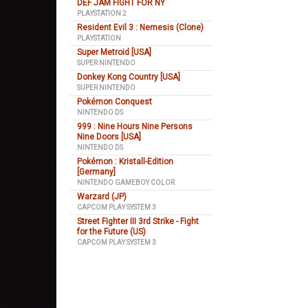
DEF JAM FIGHT FOR NY
PLAYSTATION 2
Resident Evil 3 : Nemesis (Clone)
PLAYSTATION
Super Metroid [USA]
SUPER NINTENDO
Donkey Kong Country [USA]
SUPER NINTENDO
Pokémon Conquest
NINTENDO DS
999 : Nine Hours Nine Persons
Nine Doors [USA]
NINTENDO DS
Pokémon : Kristall-Edition
[Germany]
NINTENDO GAMEBOY COLOR
Warzard (JP)
CAPCOM PLAY SYSTEM 3
Street Fighter III 3rd Strike - Fight
for the Future (US)
CAPCOM PLAY SYSTEM 3