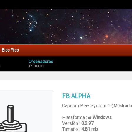
Bios Files
Ordenadores
s
18 Títulos
FB ALPHA
Capcom Play System 1
( Mostrar l
Plataforma :
Windows
Versión :
0.2.97
Tamaño :
4,81 mb