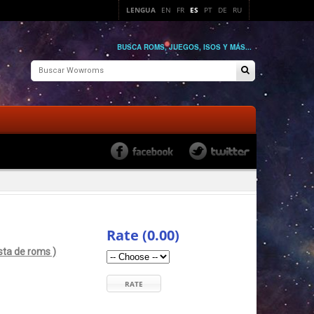
LENGUA
EN
FR
ES
PT
DE
RU
BUSCA ROMS, JUEGOS, ISOS Y MÁS...
Rate (0.00)
ista de roms )
RATE