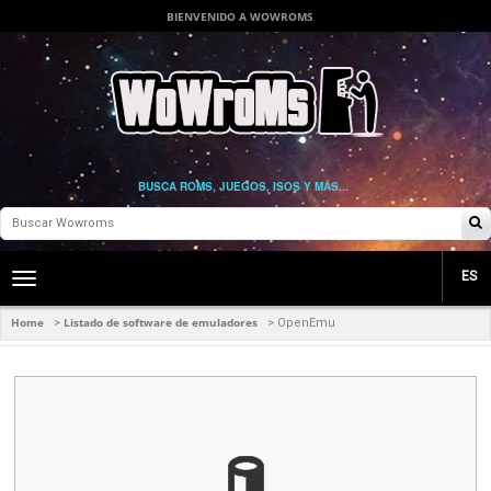
BIENVENIDO A WOWROMS
BUSCA ROMS, JUEGOS, ISOS Y MÁS...
ES
Toggle
main
navigation
Home
Listado de software de emuladores
>
>
OpenEmu