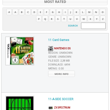
MOST RATED
#
A
B
C
D
E
F
G
H
I
J
K
L
M
N
O
P
Q
R
S
T
U
V
W
X
Y
Z
SEARCH
11 Card Games
NINTENDO DS
REGION :
UNKNOWN
GENRE :
UNKNOWN
FILE SIZE :
2,38 MB
DOWNLAOD :
6494
RATING :
0.00
MORE INFO
11-A-SIDE SOCCER
ZX SPECTRUM