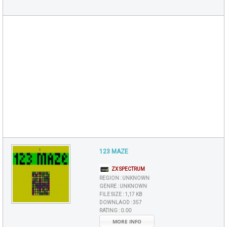
123 MAZE
ZX SPECTRUM
REGION :
UNKNOWN
GENRE :
UNKNOWN
FILE SIZE :
1,17 KB
DOWNLAOD :
357
RATING :
0.00
MORE INFO