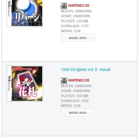
NINTENDO DS
REGION :
UNKNOWN
GENRE :
UNKNOWN
FILE SIZE :
2,55 MB
DOWNLAOD :
1137
RATING :
0.00
MORE INFO
1500 DS Spirits Vol. 5 - Hanaf
NINTENDO DS
REGION :
UNKNOWN
GENRE :
UNKNOWN
FILE SIZE :
3,33 MB
DOWNLAOD :
1502
RATING :
0.00
MORE INFO