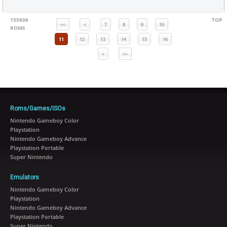
155806
TOP
<<
<
7
8
9
10
ROMS
11
12
13
14
15
16
>
>>
Roms/Games/ISOs
Nintendo Gameboy Color
Playstation
Nintendo Gameboy Advance
Playstation Portable
Super Nintendo
Emulators
Nintendo Gameboy Color
Playstation
Nintendo Gameboy Advance
Playstation Portable
Super Nintendo