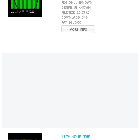
REGION :
UNKNOWN
GENRE :
UNKNOWN
FILE SIZE :
25,63 KB
DOWNLAOD :
540
RATING :
0.00
MORE INFO
11TH HOUR, THE