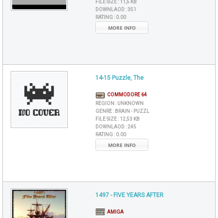
FILE SIZE :
11,5 KB
DOWNLAOD :
351
RATING :
0.00
MORE INFO
14-15 Puzzle, The
COMMODORE 64
REGION :
UNKNOWN
GENRE :
BRAIN - PUZZL
FILE SIZE :
12,53 KB
DOWNLAOD :
245
RATING :
0.00
MORE INFO
1497 - FIVE YEARS AFTER
AMIGA