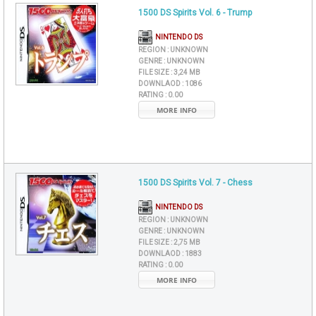
1500 DS Spirits Vol. 6 - Trump
NINTENDO DS
REGION :
UNKNOWN
GENRE :
UNKNOWN
FILE SIZE :
3,24 MB
DOWNLAOD :
1086
RATING :
0.00
MORE INFO
1500 DS Spirits Vol. 7 - Chess
NINTENDO DS
REGION :
UNKNOWN
GENRE :
UNKNOWN
FILE SIZE :
2,75 MB
DOWNLAOD :
1883
RATING :
0.00
MORE INFO