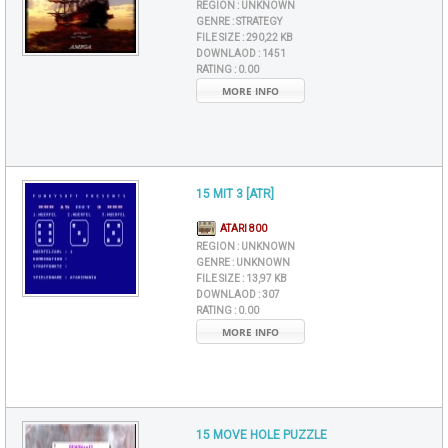
REGION :
UNKNOWN
GENRE :
STRATEGY
FILE SIZE :
290,22 KB
DOWNLAOD :
1451
RATING :
0.00
MORE INFO
15 MIT 3 [ATR]
ATARI 800
REGION :
UNKNOWN
GENRE :
UNKNOWN
FILE SIZE :
13,97 KB
DOWNLAOD :
307
RATING :
0.00
MORE INFO
15 MOVE HOLE PUZZLE