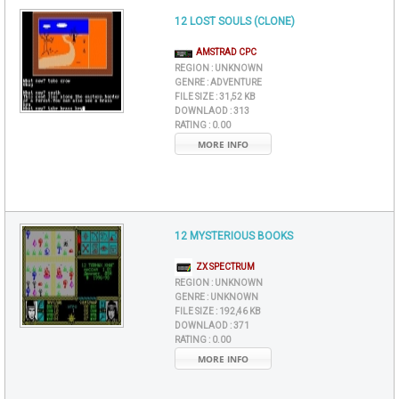
12 LOST SOULS (CLONE)
AMSTRAD CPC
REGION :
UNKNOWN
GENRE :
ADVENTURE
FILE SIZE :
31,52 KB
DOWNLAOD :
313
RATING :
0.00
MORE INFO
12 MYSTERIOUS BOOKS
ZX SPECTRUM
REGION :
UNKNOWN
GENRE :
UNKNOWN
FILE SIZE :
192,46 KB
DOWNLAOD :
371
RATING :
0.00
MORE INFO