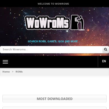
WELCOME TO WOWROMS
SEARCH ROMS, GAMES, ISOS AND MORE...
EN
Toggle
main
navigation
Home
ROMs
>
MOST DOWNLOADED