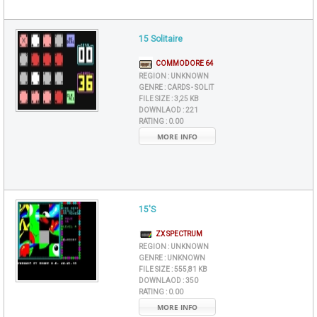
15 Solitaire
COMMODORE 64
REGION :
UNKNOWN
GENRE :
CARDS - SOLIT
FILE SIZE :
3,25 KB
DOWNLAOD :
221
RATING :
0.00
MORE INFO
15'S
ZX SPECTRUM
REGION :
UNKNOWN
GENRE :
UNKNOWN
FILE SIZE :
555,81 KB
DOWNLAOD :
350
RATING :
0.00
MORE INFO