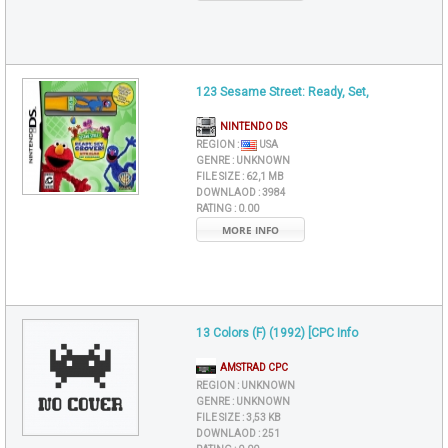
123 Sesame Street: Ready, Set,
NINTENDO DS
REGION :
USA
GENRE :
UNKNOWN
FILE SIZE :
62,1 MB
DOWNLAOD :
3984
RATING :
0.00
MORE INFO
13 Colors (F) (1992) [CPC Info
AMSTRAD CPC
REGION :
UNKNOWN
GENRE :
UNKNOWN
FILE SIZE :
3,53 KB
DOWNLAOD :
251