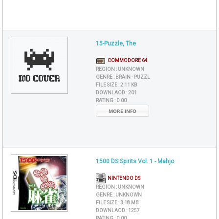
15-Puzzle, The
COMMODORE 64
REGION :
UNKNOWN
GENRE :
BRAIN - PUZZL
FILE SIZE :
2,11 KB
DOWNLAOD :
201
RATING :
0.00
MORE INFO
1500 DS Spirits Vol. 1 - Mahjo
NINTENDO DS
REGION :
UNKNOWN
GENRE :
UNKNOWN
FILE SIZE :
3,18 MB
DOWNLAOD :
1257
RATING :
0.00