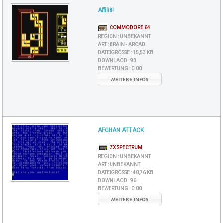
Affili8!
COMMODORE 64
REGION :
UNBEKANNT
ART :
BRAIN - ARCAD
DATEIGRÖSSE :
15,53 KB
DOWNLAOD :
93
BEWERTUNG :
0.00
WEITERE INFOS
AFGHAN ATTACK
ZX SPECTRUM
REGION :
UNBEKANNT
ART :
UNBEKANNT
DATEIGRÖSSE :
40,76 KB
DOWNLAOD :
96
BEWERTUNG :
0.00
WEITERE INFOS