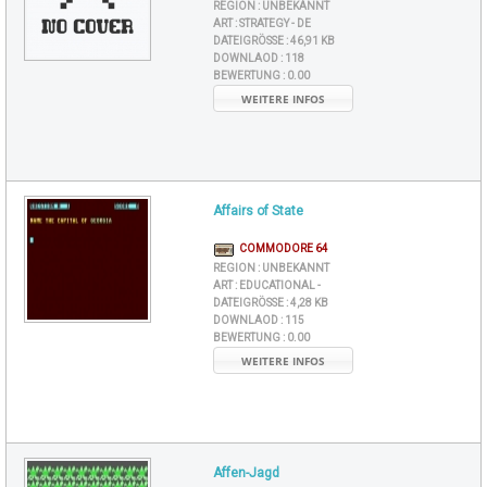
REGION :
UNBEKANNT
ART :
STRATEGY - DE
DATEIGRÖSSE :
46,91 KB
DOWNLAOD :
118
BEWERTUNG :
0.00
WEITERE INFOS
Affairs of State
COMMODORE 64
REGION :
UNBEKANNT
ART :
EDUCATIONAL -
DATEIGRÖSSE :
4,28 KB
DOWNLAOD :
115
BEWERTUNG :
0.00
WEITERE INFOS
Affen-Jagd