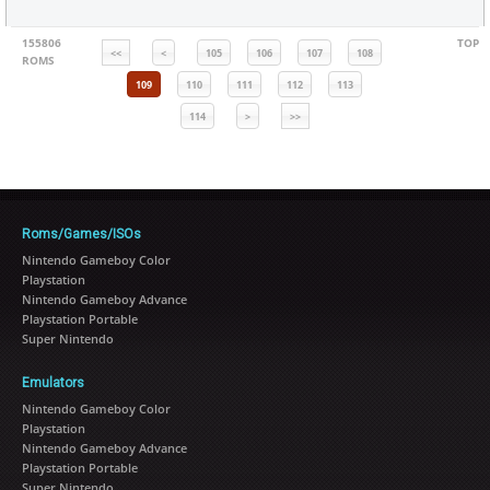
155806
TOP
<<
<
105
106
107
108
ROMS
109
110
111
112
113
114
>
>>
Roms/Games/ISOs
Nintendo Gameboy Color
Playstation
Nintendo Gameboy Advance
Playstation Portable
Super Nintendo
Emulators
Nintendo Gameboy Color
Playstation
Nintendo Gameboy Advance
Playstation Portable
Super Nintendo