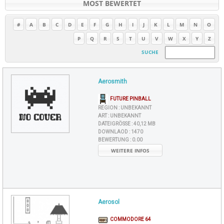
MOST BEWERTET
#
A
B
C
D
E
F
G
H
I
J
K
L
M
N
O
P
Q
R
S
T
U
V
W
X
Y
Z
SUCHE
Aerosmith
FUTURE PINBALL
REGION :
UNBEKANNT
ART :
UNBEKANNT
DATEIGRÖSSE :
40,12 MB
DOWNLAOD :
1470
BEWERTUNG :
0.00
WEITERE INFOS
Aerosol
COMMODORE 64