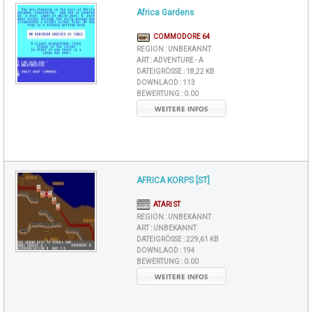
Africa Gardens
COMMODORE 64
REGION :
UNBEKANNT
ART :
ADVENTURE - A
DATEIGRÖSSE :
18,22 KB
DOWNLAOD :
113
BEWERTUNG :
0.00
WEITERE INFOS
AFRICA KORPS [ST]
ATARI ST
REGION :
UNBEKANNT
ART :
UNBEKANNT
DATEIGRÖSSE :
229,61 KB
DOWNLAOD :
194
BEWERTUNG :
0.00
WEITERE INFOS