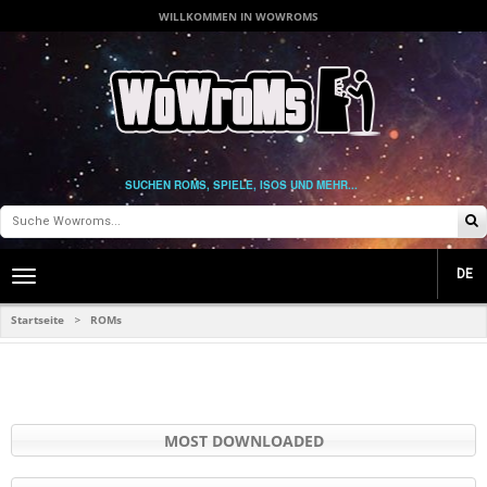
WILLKOMMEN IN WOWROMS
SUCHEN ROMS, SPIELE, ISOS UND MEHR...
DE
Toggle
main
navigation
Startseite
ROMs
>
MOST DOWNLOADED