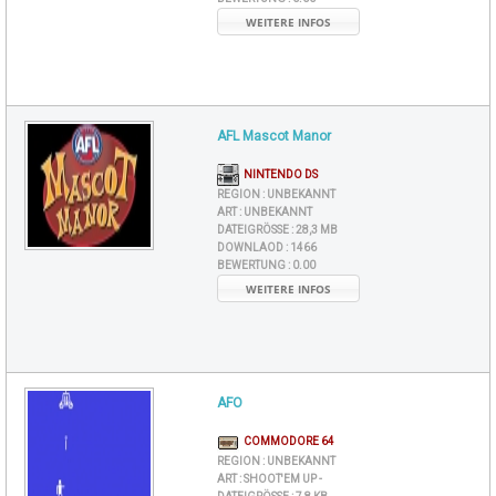
WEITERE INFOS
AFL Mascot Manor
NINTENDO DS
REGION :
UNBEKANNT
ART :
UNBEKANNT
DATEIGRÖSSE :
28,3 MB
DOWNLAOD :
1466
BEWERTUNG :
0.00
WEITERE INFOS
AFO
COMMODORE 64
REGION :
UNBEKANNT
ART :
SHOOT'EM UP -