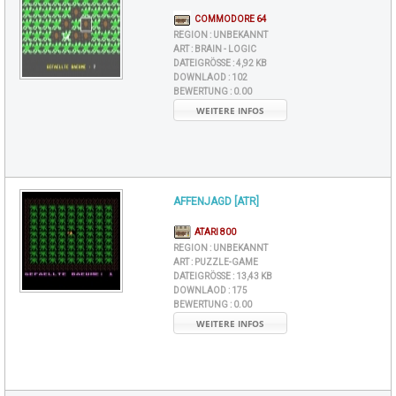
COMMODORE 64
REGION :
UNBEKANNT
ART :
BRAIN - LOGIC
DATEIGRÖSSE :
4,92 KB
DOWNLAOD :
102
BEWERTUNG :
0.00
WEITERE INFOS
AFFENJAGD [ATR]
ATARI 800
REGION :
UNBEKANNT
ART :
PUZZLE-GAME
DATEIGRÖSSE :
13,43 KB
DOWNLAOD :
175
BEWERTUNG :
0.00
WEITERE INFOS