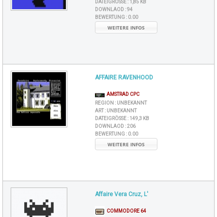
DATEIGRÖSSE :
1,85 KB
DOWNLAOD :
94
BEWERTUNG :
0.00
WEITERE INFOS
AFFAIRE RAVENHOOD
AMSTRAD CPC
REGION :
UNBEKANNT
ART :
UNBEKANNT
DATEIGRÖSSE :
149,3 KB
DOWNLAOD :
206
BEWERTUNG :
0.00
WEITERE INFOS
Affaire Vera Cruz, L'
COMMODORE 64