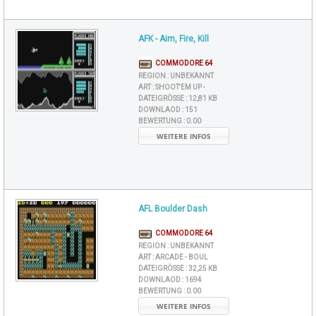
AFK - Aim, Fire, Kill
COMMODORE 64
REGION :
UNBEKANNT
ART :
SHOOT'EM UP -
DATEIGRÖSSE :
12,81 KB
DOWNLAOD :
151
BEWERTUNG :
0.00
WEITERE INFOS
AFL Boulder Dash
COMMODORE 64
REGION :
UNBEKANNT
ART :
ARCADE - BOUL
DATEIGRÖSSE :
32,25 KB
DOWNLAOD :
1694
BEWERTUNG :
0.00
WEITERE INFOS