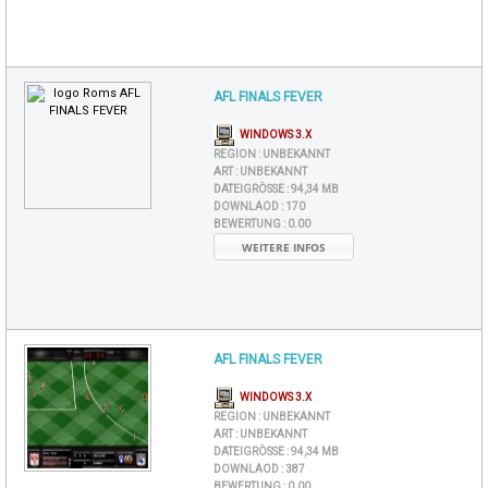
AFL FINALS FEVER
WINDOWS 3.X
REGION :
UNBEKANNT
ART :
UNBEKANNT
DATEIGRÖSSE :
94,34 MB
DOWNLAOD :
170
BEWERTUNG :
0.00
WEITERE INFOS
AFL FINALS FEVER
WINDOWS 3.X
REGION :
UNBEKANNT
ART :
UNBEKANNT
DATEIGRÖSSE :
94,34 MB
DOWNLAOD :
387
BEWERTUNG :
0.00