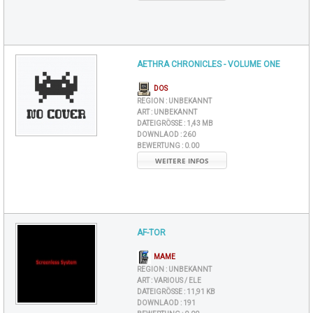
AETHRA CHRONICLES - VOLUME ONE
DOS
REGION :
UNBEKANNT
ART :
UNBEKANNT
DATEIGRÖSSE :
1,43 MB
DOWNLAOD :
260
BEWERTUNG :
0.00
WEITERE INFOS
AF-TOR
MAME
REGION :
UNBEKANNT
ART :
VARIOUS / ELE
DATEIGRÖSSE :
11,91 KB
DOWNLAOD :
191