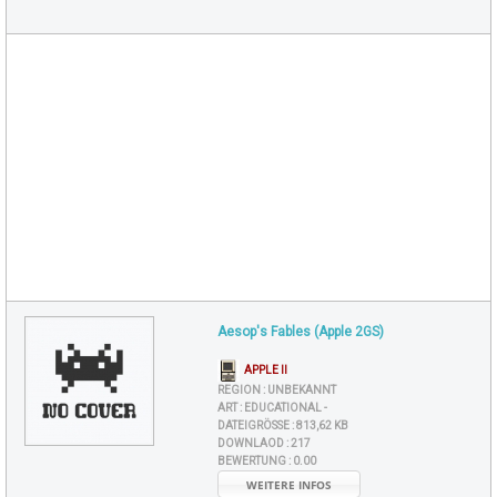
Aesop's Fables (Apple 2GS)
APPLE II
REGION :
UNBEKANNT
ART :
EDUCATIONAL -
DATEIGRÖSSE :
813,62 KB
DOWNLAOD :
217
BEWERTUNG :
0.00
WEITERE INFOS