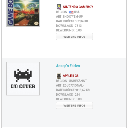
NINTENDO GAMEBOY
REGION :
USA
ART :
SHOOT-'EM-UP
DATEIGRÖSSE :
62,34 KB
DOWNLAOD :
7313
BEWERTUNG :
0.00
WEITERE INFOS
Aesop's Fables
APPLE II GS
REGION :
UNBEKANNT
ART :
EDUCATIONAL -
DATEIGRÖSSE :
813,62 KB
DOWNLAOD :
244
BEWERTUNG :
0.00
WEITERE INFOS