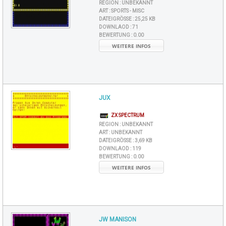
REGION :
UNBEKANNT
ART :
SPORTS - MISC
DATEIGRÖSSE :
25,25 KB
DOWNLAOD :
71
BEWERTUNG :
0.00
WEITERE INFOS
JUX
ZX SPECTRUM
REGION :
UNBEKANNT
ART :
UNBEKANNT
DATEIGRÖSSE :
3,69 KB
DOWNLAOD :
119
BEWERTUNG :
0.00
WEITERE INFOS
JW MANISON