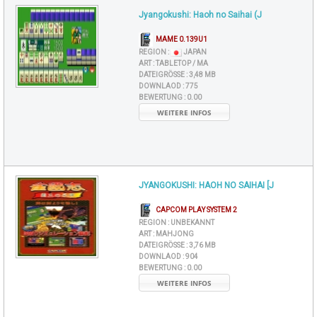
Jyangokushi: Haoh no Saihai (J
MAME 0.139U1
REGION :
JAPAN
ART :
TABLETOP / MA
DATEIGRÖSSE :
3,48 MB
DOWNLAOD :
775
BEWERTUNG :
0.00
WEITERE INFOS
JYANGOKUSHI: HAOH NO SAIHAI [J
CAPCOM PLAY SYSTEM 2
REGION :
UNBEKANNT
ART :
MAHJONG
DATEIGRÖSSE :
3,76 MB
DOWNLAOD :
904
BEWERTUNG :
0.00
WEITERE INFOS