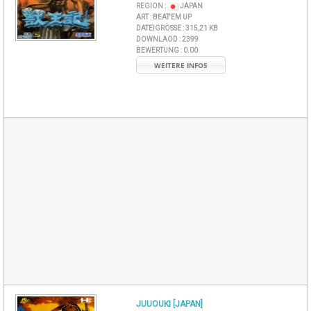
REGION :
JAPAN
ART :
BEAT'EM UP
DATEIGRÖSSE :
315,21 KB
DOWNLAOD :
2399
BEWERTUNG :
0.00
WEITERE INFOS
JUUOUKI [JAPAN]