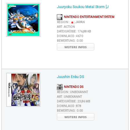
Juuryoku Soukou Metal Storm [J
NINTENDO ENTERTAINMENT SYSTEM
REGION :
JAPAN
ART :
ACTION
DATEIGRÖSSE :
176,88 KB
DOWNLAOD :
4670
BEWERTUNG :
0.00
WEITERE INFOS
Juushin Enbu DS
NINTENDO DS
REGION :
UNBEKANNT
ART :
UNBEKANNT
DATEIGRÖSSE :
23,86 MB
DOWNLAOD :
878
BEWERTUNG :
0.00
WEITERE INFOS