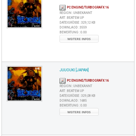
PC ENGINE/TURBOGRAFX 16
REGION :
UNBEKANNT
ART :
BEAT'EM UP
DATEIGRÖSSE :
329,12 KB
DOWNLAOD :
3559
BEWERTUNG :
0.00
WEITERE INFOS
JUUOUKI [JAPAN]
PC ENGINE/TURBOGRAFX 16
REGION :
UNBEKANNT
ART :
BEAT'EM UP
DATEIGRÖSSE :
329,08 KB
DOWNLAOD :
1685
BEWERTUNG :
0.00
WEITERE INFOS