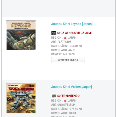
Juusou Kihei Leynos [Japan]
SEGA GENESIS/MEGADRIVE
REGION :
JAPAN
ART :
PLATFORM
DATEIGRÖSSE :
266,08 KB
DOWNLAOD :
4659
BEWERTUNG :
0.00
WEITERE INFOS
Juusou Kihei Valken [Japan]
SUPER NINTENDO
REGION :
JAPAN
ART :
SHOOT'EM UP
DATEIGRÖSSE :
778,59 KB
DOWNLAOD :
10284