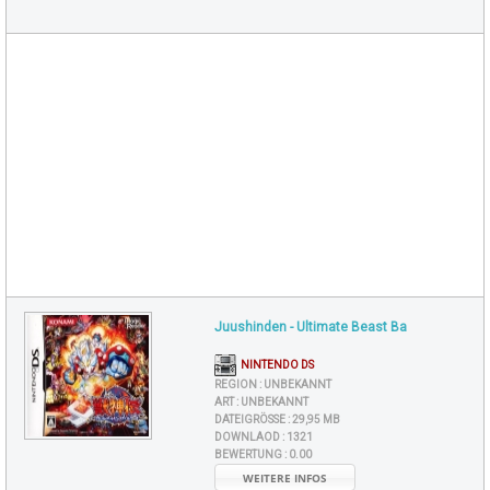
Juushinden - Ultimate Beast Ba
NINTENDO DS
REGION :
UNBEKANNT
ART :
UNBEKANNT
DATEIGRÖSSE :
29,95 MB
DOWNLAOD :
1321
BEWERTUNG :
0.00
WEITERE INFOS