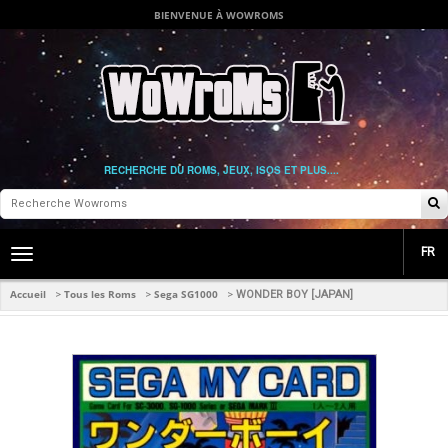
BIENVENUE À WOWROMS
RECHERCHE DU ROMS, JEUX, ISOS ET PLUS....
FR
Toggle
main
navigation
Accueil
Tous les Roms
Sega SG1000
>
>
>
WONDER BOY [JAPAN]