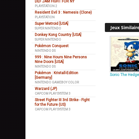
DEF JAM FIGHT FOR NY
PLAYSTATION 2
Resident Evil 3 : Nemesis (Clone)
PLAYSTATION
Super Metroid [USA]
Jeux Similair
SUPER NINTENDO
Donkey Kong Country [USA]
SUPER NINTENDO
Pokémon Conquest
NINTENDO DS
999 : Nine Hours Nine Persons
Nine Doors [USA]
NINTENDO DS
Pokémon : Kristall-Edition
Sonic The Hedge
[Germany]
NINTENDO GAMEBOY COLOR
Warzard (JP)
CAPCOM PLAY SYSTEM 3
Street Fighter III 3rd Strike - Fight
for the Future (US)
CAPCOM PLAY SYSTEM 3