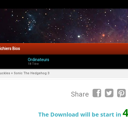
ichiers Bios
Ordinateurs
18 Titre
uckles + Sonic The Hedgehog 3
Share
The Download will be start in