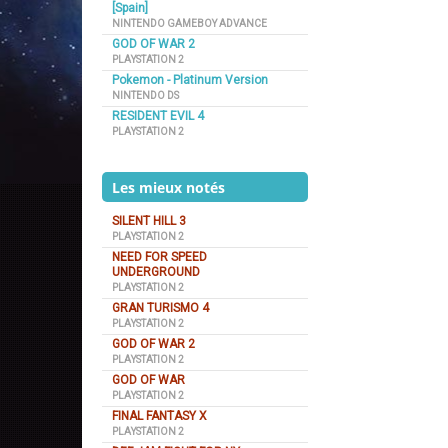
[Spain]
NINTENDO GAMEBOY ADVANCE
GOD OF WAR 2
PLAYSTATION 2
Pokemon - Platinum Version
NINTENDO DS
RESIDENT EVIL 4
PLAYSTATION 2
Les mieux notés
SILENT HILL 3
PLAYSTATION 2
NEED FOR SPEED
UNDERGROUND
PLAYSTATION 2
GRAN TURISMO 4
PLAYSTATION 2
GOD OF WAR 2
PLAYSTATION 2
GOD OF WAR
PLAYSTATION 2
FINAL FANTASY X
PLAYSTATION 2