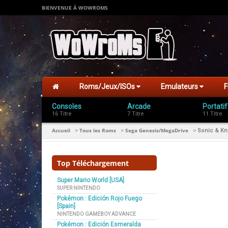
BIENVENUE À WOWROMS
Roms/Jeux/ISOs
Emulateurs
F
Consoles
Arcade
Portatif
16 Titre
7 Titre
11 Titre
Accueil
Tous les Roms
Sega Genesis/MegaDrive
>
>
>
Sonic & Kn
Top Téléchargement
Super Mario World [USA]
SUPER NINTENDO
Pokémon : Edición Rojo Fuego
[Spain]
NINTENDO GAMEBOY ADVANCE
Pokémon : Edición Esmeralda