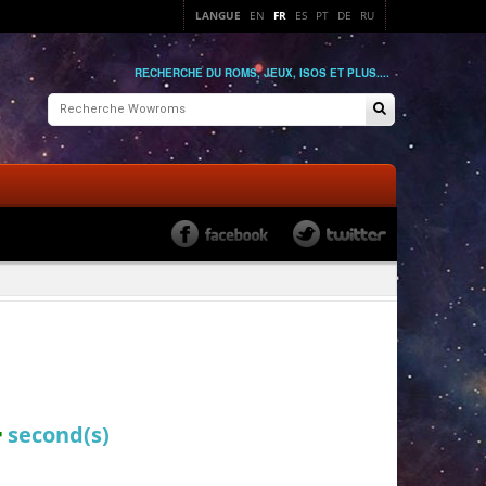
LANGUE
EN
FR
ES
PT
DE
RU
RECHERCHE DU ROMS, JEUX, ISOS ET PLUS....
3
second(s)