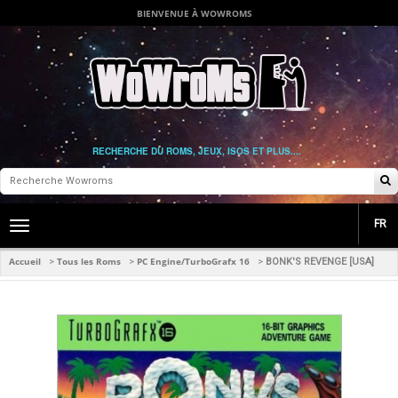
BIENVENUE À WOWROMS
RECHERCHE DU ROMS, JEUX, ISOS ET PLUS....
FR
Toggle
main
navigation
Accueil
Tous les Roms
PC Engine/TurboGrafx 16
>
>
>
BONK'S REVENGE [USA]