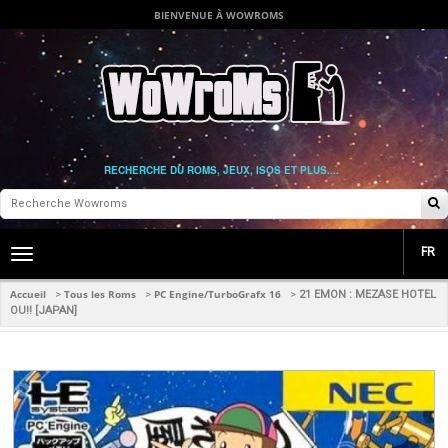
BIENVENUE À WOWROMS
RECHERCHE DU ROMS, JEUX, ISOS ET PLUS....
FR
Toggle
main
navigation
Accueil
Tous les Roms
PC Engine/TurboGrafx 16
>
>
>
21 EMON : MEZASE HOTEL
OU!! [JAPAN]