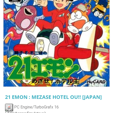
21 EMON : MEZASE HOTEL OU!! [JAPAN]
PC Engine/TurboGrafx 16