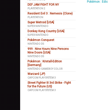
Pokémon : Edic
DEF JAM FIGHT FOR NY
PLAYSTATION 2
Resident Evil 3 : Nemesis (Clone)
PLAYSTATION
Super Metroid [USA]
SUPER NINTENDO
Donkey Kong Country [USA]
SUPER NINTENDO
Pokémon Conquest
NINTENDO DS
999 : Nine Hours Nine Persons
Nine Doors [USA]
NINTENDO DS
Pokémon : Kristall-Edition
[Germany]
NINTENDO GAMEBOY COLOR
Warzard (JP)
CAPCOM PLAY SYSTEM 3
Street Fighter III 3rd Strike - Fight
for the Future (US)
CAPCOM PLAY SYSTEM 3