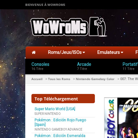
BIENVENUE À WOWROMS
Roms/Jeux/ISOs
Emulateurs
F
Consoles
Arcade
Portatif
16 Titre
7 Titre
11 Titre
Accueil
Tous les Roms
Nintendo Gameboy Color
>
>
>
007: The W
Top Téléchargement
Super Mario World [USA]
SUPER NINTENDO
Pokémon : Edición Rojo Fuego
[Spain]
NINTENDO GAMEBOY ADVANCE
Pokémon : Edición Esmeralda