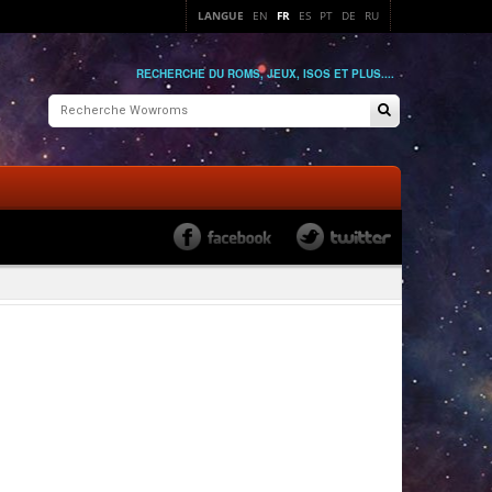
LANGUE
EN
FR
ES
PT
DE
RU
RECHERCHE DU ROMS, JEUX, ISOS ET PLUS....