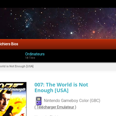
ichiers Bios
Ordinateurs
18 Titre
orld is Not Enough [USA]
007: The World is Not
Enough [USA]
Nintendo Gameboy Color (GBC)
( Télécharger Emulateur )