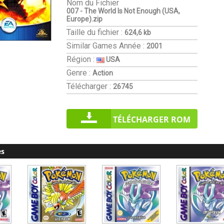
Nom du Fichier
007 - The World Is Not Enough (USA,
Europe).zip
Taille du fichier :
624,6 kb
Similar Games
Année :
2001
Région :
USA
Genre :
Action
Télécharger :
26745
TÉLÉCHARGER ROM
es