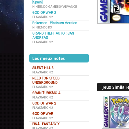
[Spain]
NINTENDO GAMEBOY ADVANCE
GOD OF WAR 2
PLAYSTATION 2
Pokemon - Platinum Version
NINTENDO DS
GRAND THEFT AUTO : SAN
ANDREAS
PLAYSTATION 2
Les mieux notés
SILENT HILL 3
PLAYSTATION 2
NEED FOR SPEED
UNDERGROUND
Jeux Similair
PLAYSTATION 2
GRAN TURISMO 4
PLAYSTATION 2
GOD OF WAR 2
PLAYSTATION 2
GOD OF WAR
PLAYSTATION 2
FINAL FANTASY X
PLAYSTATION 2