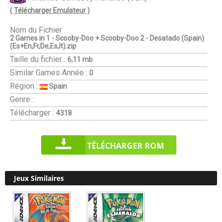
( Télécharger Emulateur )
Nom du Fichier
2 Games in 1 - Scooby-Doo + Scooby-Doo 2 - Desatado (Spain)
(Es+En,Fr,De,Es,It).zip
Taille du fichier :
6,11 mb
Similar Games
Année :
0
Région :
Spain
Genre :
Télécharger :
4318
TÉLÉCHARGER ROM
Jeux Similaires