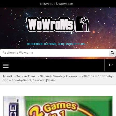
BIENVENUE À WOWROMS
RECHERCHE DU ROMS, JEUX, ISOS ET PLUS....
FR
Toggle
main
navigation
Accueil
Tous les Roms
Nintendo Gameboy Advance
>
>
>
2 Games in 1 : Scooby-
Doo + Scooby-Doo 2, Desatado [Spain]