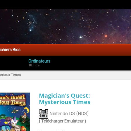
ichiers Bios
Ordinateurs
18 Titre
terious Times
Magician's Quest:
Mysterious Times
Nintendo DS (NDS)
( Télécharger Emulateur )