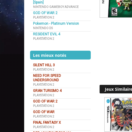
[Spain]
NINTENDO GAMEBOY ADVANCE
GOD OF WAR 2
PLAYSTATION 2
Pokemon - Platinum Version
NINTENDO DS
RESIDENT EVIL 4
PLAYSTATION 2
Les mieux notés
SILENT HILL 3
PLAYSTATION 2
NEED FOR SPEED
UNDERGROUND
PLAYSTATION 2
Jeux Similair
GRAN TURISMO 4
PLAYSTATION 2
GOD OF WAR 2
PLAYSTATION 2
GOD OF WAR
PLAYSTATION 2
FINAL FANTASY X
PLAYSTATION 2