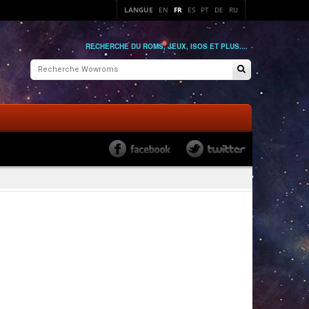
LANGUE
EN
FR
ES
PT
DE
RU
RECHERCHE DU ROMS, JEUX, ISOS ET PLUS....