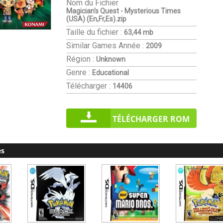
Nom du Fichier
Magician's Quest - Mysterious Times
(USA) (En,Fr,Es).zip
Taille du fichier :
63,44 mb
Similar Games
Année :
2009
Région :
Unknown
Genre :
Educational
Télécharger :
14406
TÉLÉCHARGER ROM
es