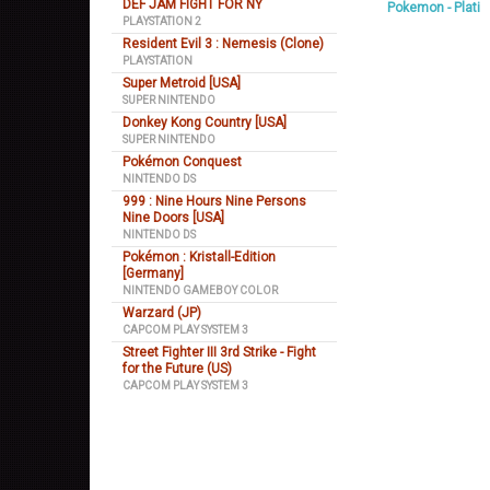
DEF JAM FIGHT FOR NY
Pokemon - Plati
PLAYSTATION 2
Resident Evil 3 : Nemesis (Clone)
PLAYSTATION
Super Metroid [USA]
SUPER NINTENDO
Donkey Kong Country [USA]
SUPER NINTENDO
Pokémon Conquest
NINTENDO DS
999 : Nine Hours Nine Persons
Nine Doors [USA]
NINTENDO DS
Pokémon : Kristall-Edition
[Germany]
NINTENDO GAMEBOY COLOR
Warzard (JP)
CAPCOM PLAY SYSTEM 3
Street Fighter III 3rd Strike - Fight
for the Future (US)
CAPCOM PLAY SYSTEM 3