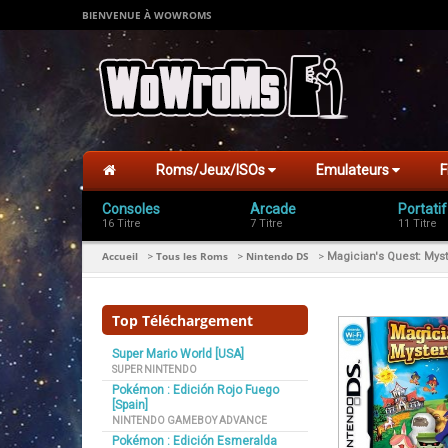
BIENVENUE À WOWROMS
Roms/Jeux/ISOs
Emulateurs
F
Consoles
Arcade
Portatif
16 Titre
7 Titre
11 Titre
Accueil
Tous les Roms
Nintendo DS
>
>
>
Magician's Quest: Mys
Top Téléchargement
Super Mario World [USA]
SUPER NINTENDO
Pokémon : Edición Rojo Fuego
[Spain]
NINTENDO GAMEBOY ADVANCE
Pokémon : Edición Esmeralda