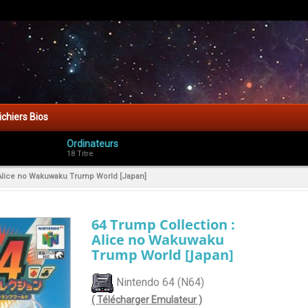
ichiers Bios
Ordinateurs
18 Titre
 Alice no Wakuwaku Trump World [Japan]
64 Trump Collection :
Alice no Wakuwaku
Trump World [Japan]
Nintendo 64 (N64)
( Télécharger Emulateur )