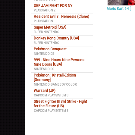
DEF JAM FIGHT FOR NY
Mario Kart 64 [
PLAYSTATION 2
Resident Evil 3 : Nemesis (Clone)
PLAYSTATION
Super Metroid [USA]
SUPER NINTENDO
Donkey Kong Country [USA]
SUPER NINTENDO
Pokémon Conquest
NINTENDO DS
999 : Nine Hours Nine Persons
Nine Doors [USA]
NINTENDO DS
Pokémon : Kristall-Edition
[Germany]
NINTENDO GAMEBOY COLOR
Warzard (JP)
CAPCOM PLAY SYSTEM 3
Street Fighter III 3rd Strike - Fight
for the Future (US)
CAPCOM PLAY SYSTEM 3