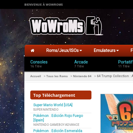
BIENVENUE À WOWROMS
Roms/Jeux/ISOs
Emulateurs
F
Consoles
Arcade
Portatif
16 Titre
7 Titre
11 Titre
Accueil
Tous les Roms
Nintendo 64
>
>
>
64 Trump Collection :
Top Téléchargement
Super Mario World [USA]
SUPER NINTENDO
Pokémon : Edición Rojo Fuego
[Spain]
NINTENDO GAMEBOY ADVANCE
Pokémon : Edición Esmeralda