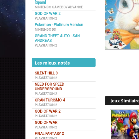
[Spain]
NINTENDO GAMEBOY ADVANCE
GOD OF WAR 2
PLAYSTATION 2
Pokemon - Platinum Version
NINTENDO DS
GRAND THEFT AUTO : SAN
ANDREAS
PLAYSTATION 2
Les mieux notés
SILENT HILL 3
PLAYSTATION 2
NEED FOR SPEED
UNDERGROUND
PLAYSTATION 2
Jeux Similair
GRAN TURISMO 4
PLAYSTATION 2
GOD OF WAR 2
PLAYSTATION 2
GOD OF WAR
PLAYSTATION 2
FINAL FANTASY X
PLAYSTATION 2