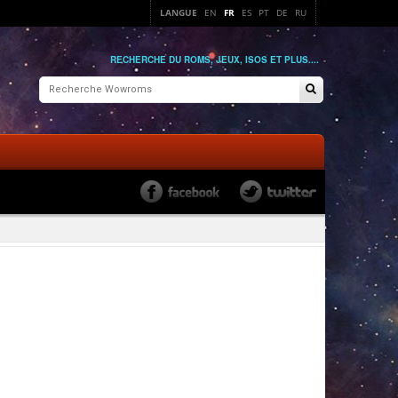
LANGUE
EN
FR
ES
PT
DE
RU
RECHERCHE DU ROMS, JEUX, ISOS ET PLUS....