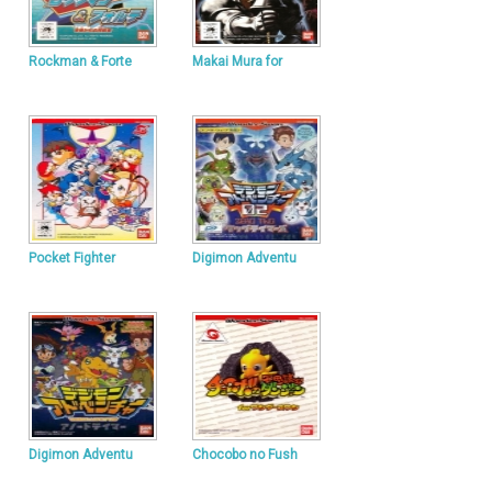
Rockman & Forte
Makai Mura for
Pocket Fighter
Digimon Adventu
Digimon Adventu
Chocobo no Fush