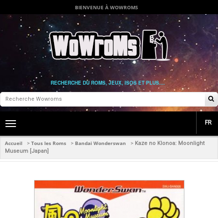
BIENVENUE À WOWROMS
RECHERCHE DU ROMS, JEUX, ISOS ET PLUS....
FR
Toggle
main
navigation
Accueil
Tous les Roms
Bandai Wonderswan
>
>
>
Kaze no Klonoa: Moonlight
Museum [Japan]