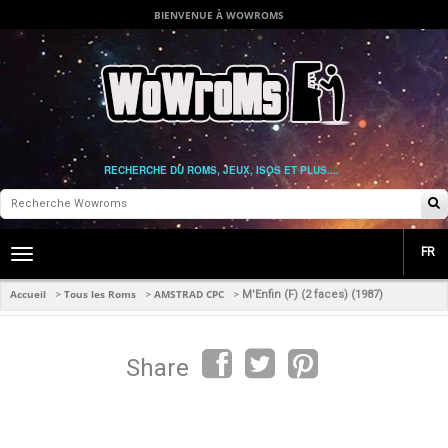
BIENVENUE À WOWROMS
RECHERCHE DU ROMS, JEUX, ISOS ET PLUS....
FR
Toggle
main
navigation
Accueil
Tous les Roms
AMSTRAD CPC
>
>
>
M'Enfin (F) (2 faces) (1987)
Share