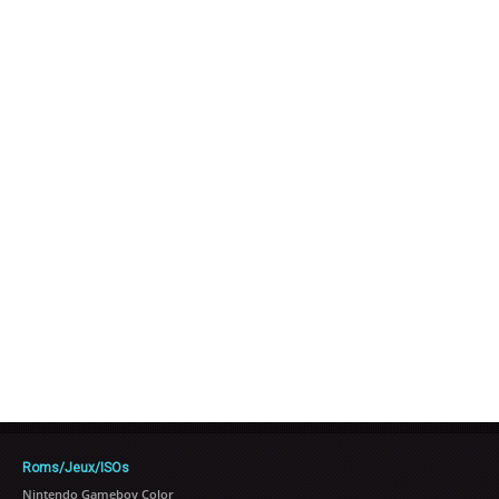
Roms/Jeux/ISOs
Nintendo Gameboy Color