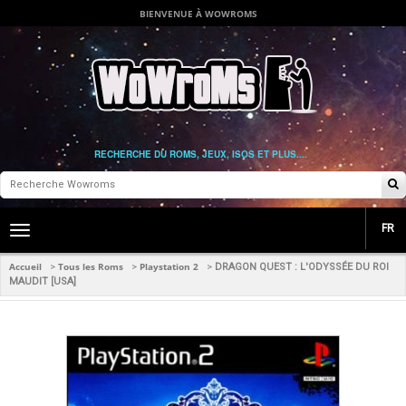
BIENVENUE À WOWROMS
RECHERCHE DU ROMS, JEUX, ISOS ET PLUS....
FR
Toggle
main
navigation
Accueil
Tous les Roms
Playstation 2
>
>
>
DRAGON QUEST : L'ODYSSÉE DU ROI
MAUDIT [USA]