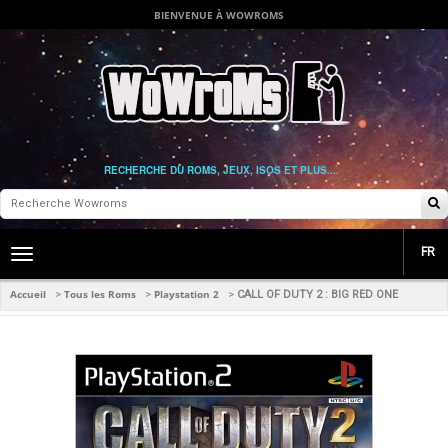
BIENVENUE À WOWROMS
RECHERCHE DU ROMS, JEUX, ISOS ET PLUS....
FR
Toggle
main
navigation
Accueil
Tous les Roms
Playstation 2
>
>
>
CALL OF DUTY 2 : BIG RED ONE