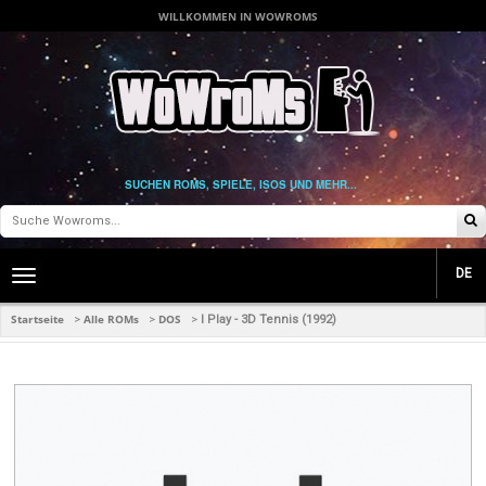
WILLKOMMEN IN WOWROMS
SUCHEN ROMS, SPIELE, ISOS UND MEHR...
DE
Toggle
main
navigation
Startseite
Alle ROMs
DOS
>
>
>
I Play - 3D Tennis (1992)