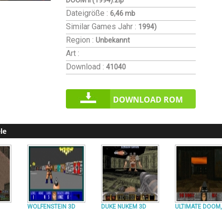
DOOM II (1994).zip
Dateigröße :
6,46 mb
Similar Games
Jahr :
1994)
Region :
Unbekannt
Art :
Download :
41040
DOWNLOAD ROM
le
WOLFENSTEIN 3D
DUKE NUKEM 3D
ULTIMATE DOOM,