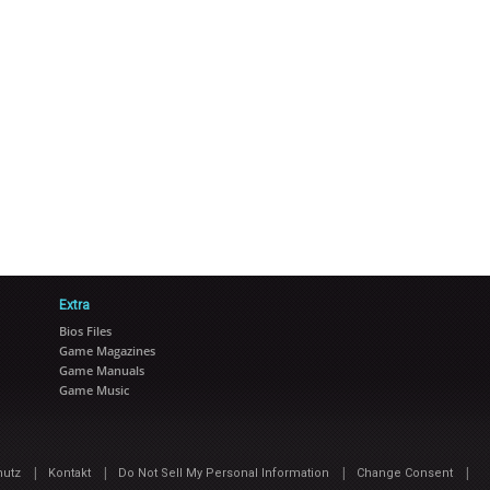
Extra
Bios Files
Game Magazines
Game Manuals
Game Music
|
|
|
|
hutz
Kontakt
Do Not Sell My Personal Information
Change Consent