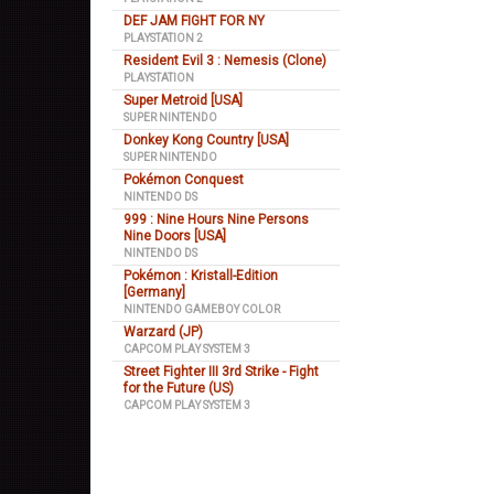
DEF JAM FIGHT FOR NY
PLAYSTATION 2
Resident Evil 3 : Nemesis (Clone)
PLAYSTATION
Super Metroid [USA]
SUPER NINTENDO
Donkey Kong Country [USA]
SUPER NINTENDO
Pokémon Conquest
NINTENDO DS
999 : Nine Hours Nine Persons
Nine Doors [USA]
NINTENDO DS
Pokémon : Kristall-Edition
[Germany]
NINTENDO GAMEBOY COLOR
Warzard (JP)
CAPCOM PLAY SYSTEM 3
Street Fighter III 3rd Strike - Fight
for the Future (US)
CAPCOM PLAY SYSTEM 3