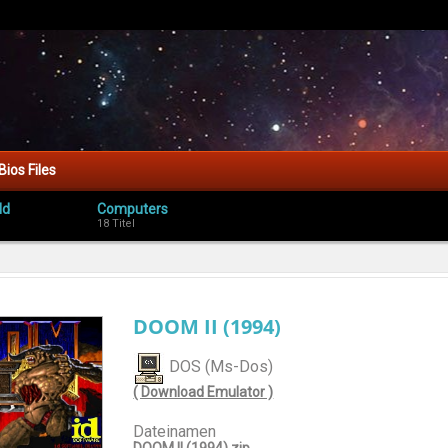
Bios Files
ld
Computers
18 Titel
DOOM II (1994)
DOS (Ms-Dos)
( Download Emulator )
Dateinamen