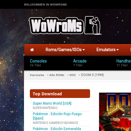
WILLKOMMEN IN WOWROMS
Roms/Games/ISOs
Emulators
Consoles
Arcade
Handhe
16 Titel
7 Titel
11 Titel
Startseite
Alle ROMs
DOS
>
>
>
DOOM II (1994)
Top Download
Super Mario World [USA]
SUPER NINTENDO
Pokémon : Edición Rojo Fuego
[Spain]
NINTENDO GAMEBOY ADVANCE
Pokémon : Edición Esmeralda