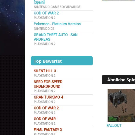
[Spain]
NINTENDO GAMEBOY ADVANCE
GOD OF WAR 2
PLAYSTATION 2
Pokemon - Platinum Version
NINTENDO DS
GRAND THEFT AUTO : SAN
ANDREAS
PLAYSTATION 2
Top Bewertet
SILENT HILL 3
PLAYSTATION 2
Ähnliche Spie
NEED FOR SPEED
UNDERGROUND
PLAYSTATION 2
GRAN TURISMO 4
PLAYSTATION 2
GOD OF WAR 2
PLAYSTATION 2
GOD OF WAR
PLAYSTATION 2
FALLOUT
FINAL FANTASY X
PLAYSTATION 2