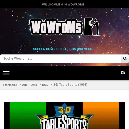
WILLKOMMEN IN WOWROMS
SUCHEN ROMS, SPIELE, ISOS UND MEHR...
DE
Toggle
main
navigation
Startseite
Alle ROMs
DOS
>
>
>
3-D TableSports (1996)