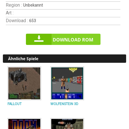
Region :
Unbekannt
Art :
Download :
653
DOWNLOAD ROM
Ähnliche Spiele
FALLOUT
WOLFENSTEIN 3D