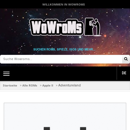
WILLKOMMEN IN WOWROMS
SUCHEN ROMS, SPIELE, ISOS UND MEHR...
DE
Toggle
main
navigation
Startseite
Alle ROMs
Apple II
>
>
>
Adventureland