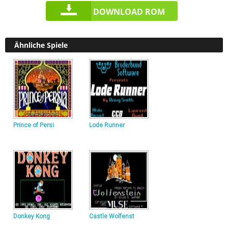
DOWNLOAD ROM
Ähnliche Spiele
Prince of Persi
Lode Runner
Donkey Kong
Castle Wolfenst