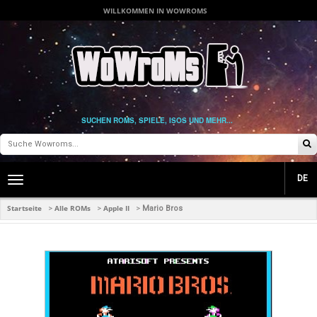
WILLKOMMEN IN WOWROMS
SUCHEN ROMS, SPIELE, ISOS UND MEHR...
DE
Toggle
main
navigation
Startseite
Alle ROMs
Apple II
>
>
>
Mario Bros