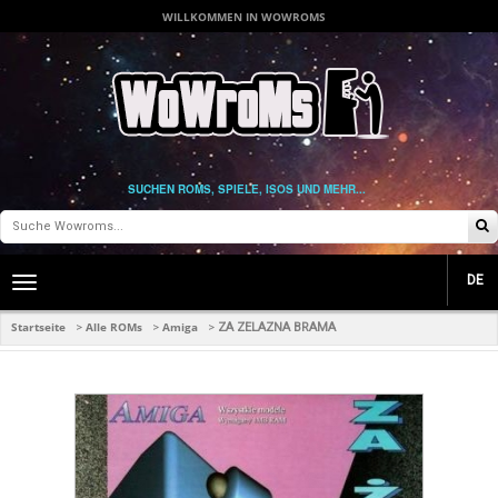
WILLKOMMEN IN WOWROMS
SUCHEN ROMS, SPIELE, ISOS UND MEHR...
DE
Toggle
main
navigation
Startseite
Alle ROMs
Amiga
>
>
>
ZA ZELAZNA BRAMA