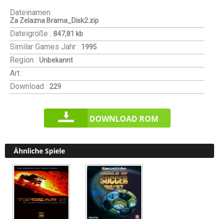
Dateinamen
Za Zelazna Brama_Disk2.zip
Dateigröße :
847,81 kb
Similar Games
Jahr :
1995
Region :
Unbekannt
Art :
Download :
229
DOWNLOAD ROM
Ähnliche Spiele