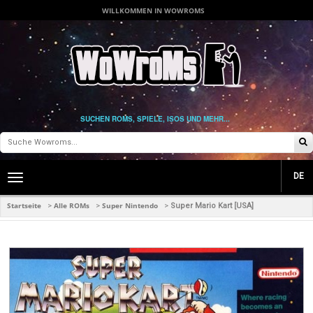
WILLKOMMEN IN WOWROMS
SUCHEN ROMS, SPIELE, ISOS UND MEHR...
DE
Toggle
main
navigation
Startseite
Alle ROMs
Super Nintendo
>
>
>
Super Mario Kart [USA]