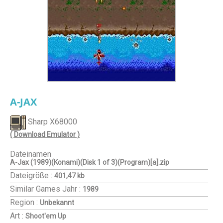
A-JAX
Sharp X68000
( Download Emulator )
Dateinamen
A-Jax (1989)(Konami)(Disk 1 of 3)(Program)[a].zip
Dateigröße :
401,47 kb
Similar Games
Jahr :
1989
Region :
Unbekannt
Art :
Shoot'em Up