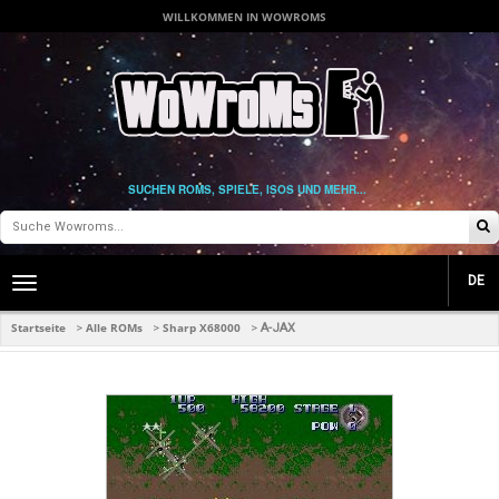
WILLKOMMEN IN WOWROMS
SUCHEN ROMS, SPIELE, ISOS UND MEHR...
DE
Toggle
main
navigation
Startseite
Alle ROMs
Sharp X68000
>
>
>
A-JAX