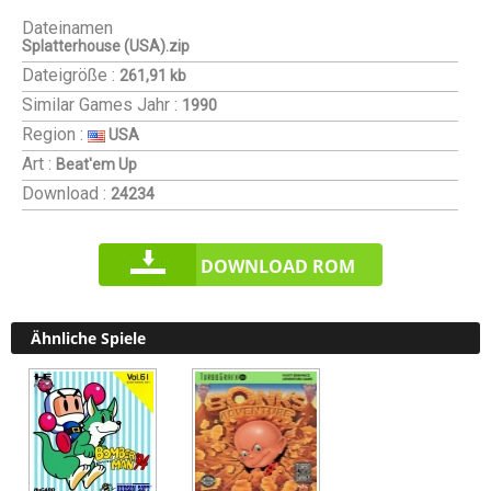
Dateinamen
Splatterhouse (USA).zip
Dateigröße :
261,91 kb
Similar Games
Jahr :
1990
Region :
USA
Art :
Beat'em Up
Download :
24234
DOWNLOAD ROM
Ähnliche Spiele