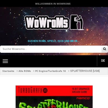
WILLKOMMEN IN WOWROMS
SUCHEN ROMS, SPIELE, ISOS UND MEHR...
DE
Toggle
main
navigation
Startseite
Alle ROMs
PC Engine/TurboGrafx 16
>
>
>
SPLATTERHOUSE [USA]