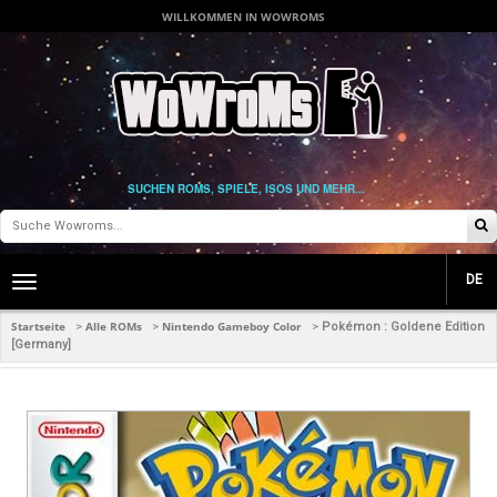
WILLKOMMEN IN WOWROMS
SUCHEN ROMS, SPIELE, ISOS UND MEHR...
DE
Toggle
main
navigation
Startseite
Alle ROMs
Nintendo Gameboy Color
>
>
>
Pokémon : Goldene Edition
[Germany]