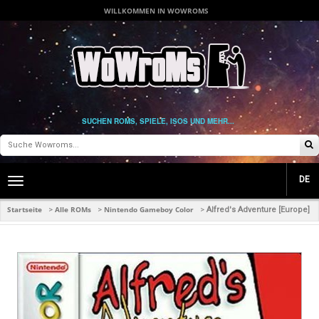
WILLKOMMEN IN WOWROMS
SUCHEN ROMS, SPIELE, ISOS UND MEHR...
DE
Toggle
main
navigation
Startseite
Alle ROMs
Nintendo Gameboy Color
>
>
>
Alfred's Adventure [Europe]