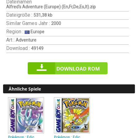
Dateinamen
Alfred's Adventure (Europe) (En,Fr,De,Es,It).zip
Dateigröße :
531,38 kb
Similar Games
Jahr :
2000
Region :
Europe
Art :
Adventure
Download :
49149
DOWNLOAD ROM
Ähnliche Spiele
Pokémon : Edic
Pokémon : Edic