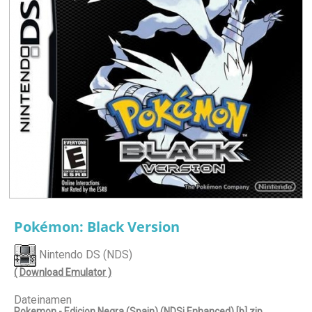
Pokémon: Black Version
Nintendo DS (NDS)
( Download Emulator )
Dateinamen
Pokemon - Edicion Negra (Spain) (NDSi Enhanced) [b].zip