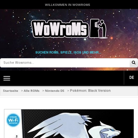
WILLKOMMEN IN WOWROMS
SUCHEN ROMS, SPIELE, ISOS UND MEHR...
DE
Toggle
main
navigation
Startseite
Alle ROMs
Nintendo DS
>
>
>
Pokémon: Black Version