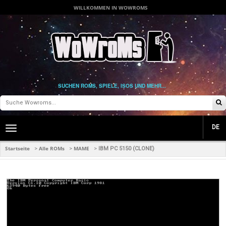
WILLKOMMEN IN WOWROMS
SUCHEN ROMS, SPIELE, ISOS UND MEHR...
DE
Toggle
main
navigation
Startseite
Alle ROMs
MAME
>
>
>
IBM PC 5150 (CLONE)