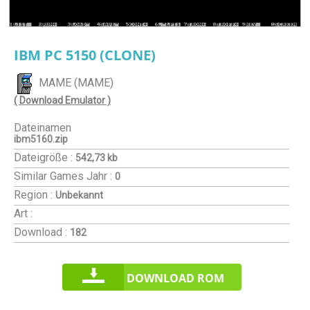
IBM PC 5150 (CLONE)
MAME (MAME)
( Download Emulator )
Dateinamen
ibm5160.zip
Dateigröße :
542,73 kb
Similar Games
Jahr :
0
Region :
Unbekannt
Art :
Download :
182
DOWNLOAD ROM