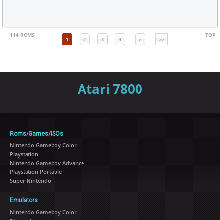
114 ROMS
TOP
1
2
3
4
>
>>
Atari 7800
Roms/Games/ISOs
Nintendo Gameboy Color
Playstation
Nintendo Gameboy Advance
Playstation Portable
Super Nintendo
Emulators
Nintendo Gameboy Color