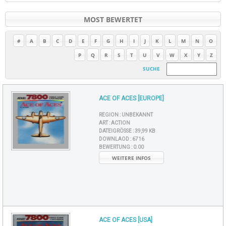
MOST BEWERTET
#
A
B
C
D
E
F
G
H
I
J
K
L
M
N
O
P
Q
R
S
T
U
V
W
X
Y
Z
SUCHE
ACE OF ACES [EUROPE]
REGION :
UNBEKANNT
ART :
ACTION
DATEIGRÖSSE :
39,99 KB
DOWNLAOD :
6716
BEWERTUNG :
0.00
WEITERE INFOS
ACE OF ACES [USA]