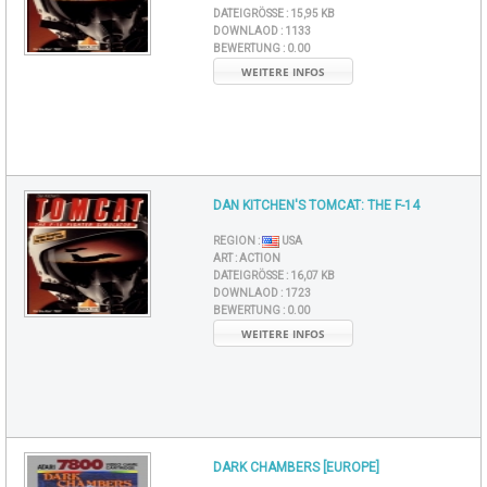
DATEIGRÖSSE :
15,95 KB
DOWNLAOD :
1133
BEWERTUNG :
0.00
WEITERE INFOS
DAN KITCHEN'S TOMCAT: THE F-14
REGION :
USA
ART :
ACTION
DATEIGRÖSSE :
16,07 KB
DOWNLAOD :
1723
BEWERTUNG :
0.00
WEITERE INFOS
DARK CHAMBERS [EUROPE]