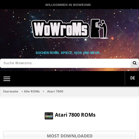
WILLKOMMEN IN WOWROMS
SUCHEN ROMS, SPIELE, ISOS UND MEHR...
DE
Toggle
main
navigation
Startseite
Alle ROMs
Atari 7800
>
>
Atari 7800 ROMs
MOST DOWNLOADED