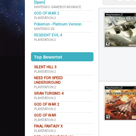
[Spain]
NINTENDO GAMEBOY ADVANCE
GOD OF WAR 2
PLAYSTATION 2
Pokemon - Platinum Version
NINTENDO DS
RESIDENT EVIL 4
PLAYSTATION 2
Top Bewertet
SILENT HILL 3
PLAYSTATION 2
NEED FOR SPEED
UNDERGROUND
PLAYSTATION 2
GRAN TURISMO 4
PLAYSTATION 2
GOD OF WAR 2
PLAYSTATION 2
GOD OF WAR
PLAYSTATION 2
FINAL FANTASY X
PLAYSTATION 2