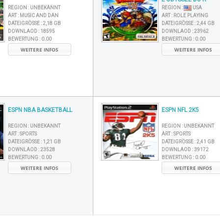
REGION :
UNBEKANNT
REGION :
USA
ART :
MUSIC AND DAN
ART :
ROLE PLAYING
DATEIGRÖSSE :
2,18 GB
DATEIGRÖSSE :
2,44 GB
DOWNLAOD :
18595
DOWNLAOD :
23962
BEWERTUNG :
0.00
BEWERTUNG :
0.00
WEITERE INFOS
WEITERE INFOS
ESPN NBA BASKETBALL
ESPN NFL 2K5
REGION :
UNBEKANNT
REGION :
UNBEKANNT
ART :
SPORTS
ART :
SPORTS
DATEIGRÖSSE :
1,21 GB
DATEIGRÖSSE :
2,41 GB
DOWNLAOD :
23528
DOWNLAOD :
39172
BEWERTUNG :
0.00
BEWERTUNG :
0.00
WEITERE INFOS
WEITERE INFOS