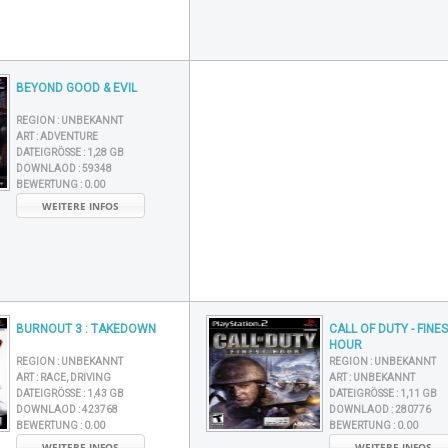
BEYOND GOOD & EVIL
REGION :
UNBEKANNT
ART :
ADVENTURE
DATEIGRÖSSE :
1,28 GB
DOWNLAOD :
59348
BEWERTUNG :
0.00
WEITERE INFOS
BURNOUT 3 : TAKEDOWN
CALL OF DUTY - FINE
HOUR
REGION :
UNBEKANNT
REGION :
UNBEKANNT
ART :
RACE, DRIVING
ART :
UNBEKANNT
DATEIGRÖSSE :
1,43 GB
DATEIGRÖSSE :
1,11 GB
DOWNLAOD :
423768
DOWNLAOD :
280776
BEWERTUNG :
0.00
BEWERTUNG :
0.00
WEITERE INFOS
WEITERE INFOS