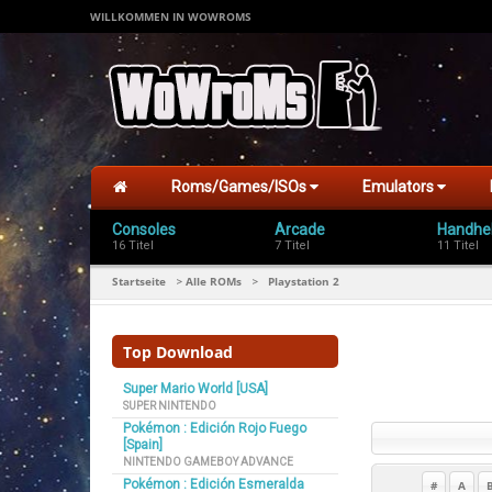
WILLKOMMEN IN WOWROMS
Roms/Games/ISOs
Emulators
Consoles
Arcade
Handhe
16 Titel
7 Titel
11 Titel
Startseite
Alle ROMs
Playstation 2
>
>
Top Download
Super Mario World [USA]
SUPER NINTENDO
Pokémon : Edición Rojo Fuego
[Spain]
NINTENDO GAMEBOY ADVANCE
Pokémon : Edición Esmeralda
#
A