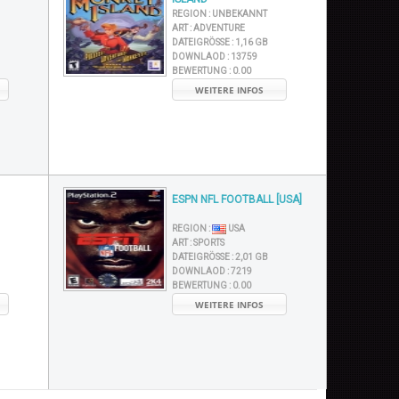
REGION :
UNBEKANNT
ART :
ADVENTURE
DATEIGRÖSSE :
1,16 GB
DOWNLAOD :
13759
BEWERTUNG :
0.00
WEITERE INFOS
ESPN NFL FOOTBALL [USA]
REGION :
USA
ART :
SPORTS
DATEIGRÖSSE :
2,01 GB
DOWNLAOD :
7219
BEWERTUNG :
0.00
WEITERE INFOS