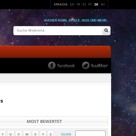
SPRACHE
EN
FR
ES
PT
DE
RU
SUCHEN ROMS, SPIELE, ISOS UND MEHR...
Os
MOST BEWERTET
T
U
V
W
X
Y
Z
SUCHE