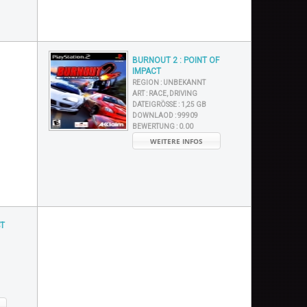
BURNOUT 2 : POINT OF
IMPACT
REGION :
UNBEKANNT
ART :
RACE, DRIVING
DATEIGRÖSSE :
1,25 GB
DOWNLAOD :
99909
BEWERTUNG :
0.00
WEITERE INFOS
ST