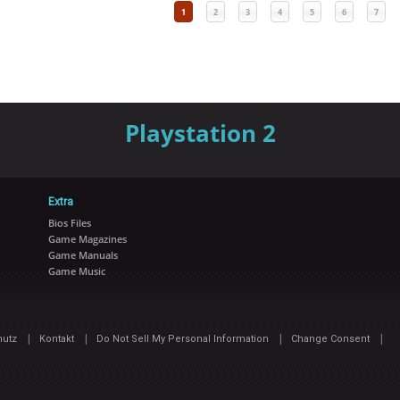
1
2
3
4
5
6
7
Playstation 2
Extra
Bios Files
Game Magazines
Game Manuals
Game Music
|
|
|
|
hutz
Kontakt
Do Not Sell My Personal Information
Change Consent