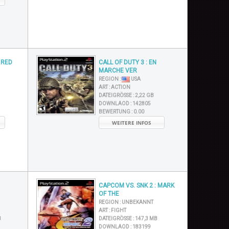
 RED
CALL OF DUTY 3 : EN
MARCHE VER
REGION :
USA
ART :
ACTION
DATEIGRÖSSE :
2,22 GB
DOWNLAOD :
142805
BEWERTUNG :
0.00
WEITERE INFOS
CAPCOM VS. SNK 2 : MARK
OF THE
REGION :
UNBEKANNT
ART :
FIGHT
B
DATEIGRÖSSE :
147,3 MB
DOWNLAOD :
183199