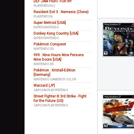
DEF JAM FIGHT FOR NY
PLAYSTATION 2
Resident Evil 3 : Nemesis (Clone)
PLAYSTATION
Super Metroid [USA]
SUPER NINTENDO
Donkey Kong Country [USA]
SUPER NINTENDO
Pokémon Conquest
NINTENDO DS
999 : Nine Hours Nine Persons
Nine Doors [USA]
NINTENDO DS
Pokémon : Kristall-Edition
[Germany]
NINTENDO GAMEBOY COLOR
Warzard (JP)
CAPCOM PLAY SYSTEM 3
Street Fighter III 3rd Strike - Fight
for the Future (US)
CAPCOM PLAY SYSTEM 3