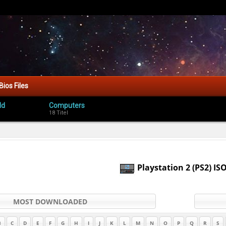
Bios Files
ld
Computers
18 Titel
Playstation 2 (PS2) IS
MOST DOWNLOADED
B
C
D
E
F
G
H
I
J
K
L
M
N
O
P
Q
R
S