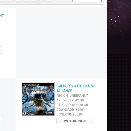
NT
BALDUR'S GATE : DARK
ALLIANCE
REGION :
UNBEKANNT
ART :
ROLE PLAYING
DATEIGRÖSSE :
1,78 GB
DOWNLAOD :
89401
BEWERTUNG :
0.00
WEITERE INFOS