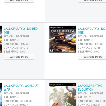
CALL OF DUTY 2 : BIG RED
CALL OF DUTY 2 : BIG
ONE
ONE
REGION :
UNBEKANNT
REGION :
UNBEKANNT
ART :
ACTION
ART :
ACTION
DATEIGRÖSSE :
1,92 GB
DATEIGRÖSSE :
1,29 GB
DOWNLAOD :
154015
DOWNLAOD :
42745
BEWERTUNG :
0.00
BEWERTUNG :
0.00
WEITERE INFOS
WEITERE INFOS
CALL OF DUTY : WORLD AT
CAPCOM FIGHTING
WAR :
EVOLUTION
REGION :
UNBEKANNT
REGION :
UNBEKANNT
ART :
ACTION
ART :
FIGHT
DATEIGRÖSSE :
980,01 MB
DATEIGRÖSSE :
204,08 M
DOWNLAOD :
240577
DOWNLAOD :
82564