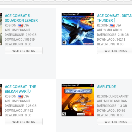
ACE COMBAT 5 :
ACE COMBAT : DISTA
SQUADRON LEADER
THUNDER [
REGION :
USA
REGION :
USA
ART :
UNBEKANNT
ART :
SIMULATION
DATEIGRÖSSE :
2,99 GB
DATEIGRÖSSE :
2,18 GB
DOWNLAOD :
109619
DOWNLAOD :
36211
BEWERTUNG :
0.00
BEWERTUNG :
0.00
WEITERE INFOS
WEITERE INFOS
ACE COMBAT : THE
AMPLITUDE
BELKAN WAR [U
REGION :
USA
REGION :
UNBEKANNT
ART :
UNBEKANNT
ART :
MUSIC AND DAN
DATEIGRÖSSE :
2,28 GB
DATEIGRÖSSE :
1,3 GB
DOWNLAOD :
51452
DOWNLAOD :
10465
BEWERTUNG :
0.00
BEWERTUNG :
0.00
WEITERE INFOS
WEITERE INFOS