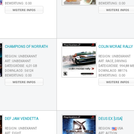
BEWERTUNG :
0.00
BEWERTUNG :
0.00
WEITERE INFOS
WEITERE INFOS
CHAMPIONS OF NORRATH
COLIN MCRAE RALLY 
REGION :
UNBEKANNT
REGION :
UNBEKANNT
ART :
UNBEKANNT
ART :
RACE, DRIVING
DATEIGRÖSSE :
6,01 GB
DATEIGRÖSSE :
994,88 M
DOWNLAOD :
56124
DOWNLAOD :
88176
BEWERTUNG :
0.00
BEWERTUNG :
0.00
WEITERE INFOS
WEITERE INFOS
DEF JAM VENDETTA
DEUS EX [USA]
REGION :
UNBEKANNT
REGION :
USA
ART :
FIGHT
ART :
ACTION