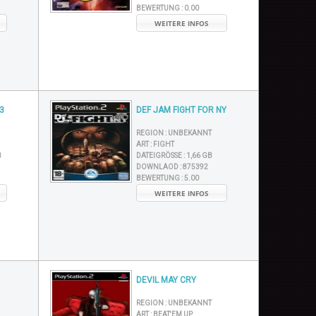
BEWERTUNG :
0.00
WEITERE INFOS
3
DEF JAM FIGHT FOR NY
REGION :
UNBEKANNT
ART :
FIGHT
B
DATEIGRÖSSE :
1,66 GB
DOWNLAOD :
875392
BEWERTUNG :
5.00
WEITERE INFOS
DEVIL MAY CRY
REGION :
UNBEKANNT
ART :
BEAT'EM UP