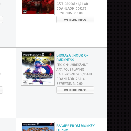
B
DATEIGRÖSSE :
1,51 GB
DOWNLAOD :
305278
BEWERTUNG :
0.00
WEITERE INFOS
DISGAEA : HOUR OF
DARKNESS
REGION :
UNBEKANNT
ART :
ROLE PLAYING
B
DATEIGRÖSSE :
478,15 MB
DOWNLAOD :
26114
BEWERTUNG :
0.00
WEITERE INFOS
ESCAPE FROM MONKEY
ISLAND