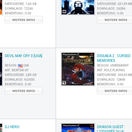
DATEIGRÖSSE :
1,63 GB
DATEIGRÖSSE :
631,99 M
DOWNLAOD :
72265
DOWNLAOD :
26286
BEWERTUNG :
0.00
BEWERTUNG :
0.00
WEITERE INFOS
WEITERE INFOS
DEVIL MAY CRY 3 [USA]
DISGAEA 2 : CURSED
MEMORIES
REGION :
USA
REGION :
UNBEKANNT
ART :
BEAT'EM UP
ART :
ROLE PLAYING
DATEIGRÖSSE :
2,89 GB
DATEIGRÖSSE :
954,93 M
DOWNLAOD :
423035
DOWNLAOD :
12869
BEWERTUNG :
0.00
BEWERTUNG :
0.00
WEITERE INFOS
WEITERE INFOS
DJ HERO
DRAGON QUEST :
L'ODYSSÉE DU R