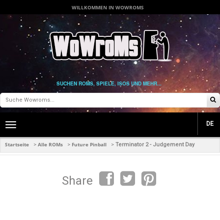
WILLKOMMEN IN WOWROMS
SUCHEN ROMS, SPIELE, ISOS UND MEHR...
DE
Toggle
main
navigation
Startseite
Alle ROMs
Future Pinball
>
>
>
Terminator 2 - Judgement Day
Share