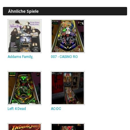
Ähnliche Spiele
Addams Family,
007 - CASINO RO
Left 4 Dead
AC-DC