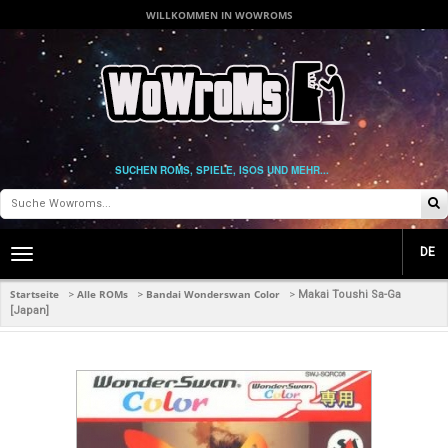
WILLKOMMEN IN WOWROMS
SUCHEN ROMS, SPIELE, ISOS UND MEHR...
DE
Toggle
main
navigation
Startseite
Alle ROMs
Bandai Wonderswan Color
>
>
>
Makai Toushi Sa-Ga
[Japan]