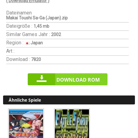
( Download Emulator )
Dateinamen
Makai Toushi Sa-Ga (Japan).zip
Dateigröße :
1,45 mb
Similar Games
Jahr :
2002
Region :
Japan
Art :
Download :
7820
DOWNLOAD ROM
Ähnliche Spiele