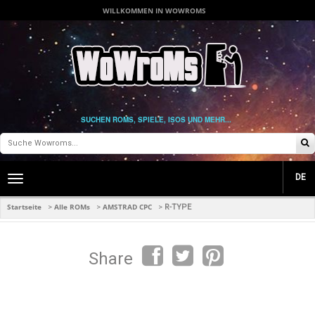
WILLKOMMEN IN WOWROMS
SUCHEN ROMS, SPIELE, ISOS UND MEHR...
DE
Toggle
main
navigation
Startseite
Alle ROMs
AMSTRAD CPC
>
>
>
R-TYPE
Share