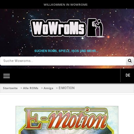
WILLKOMMEN IN WOWROMS
SUCHEN ROMS, SPIELE, ISOS UND MEHR...
DE
Toggle
main
navigation
Startseite
Alle ROMs
Amiga
>
>
>
E-MOTION