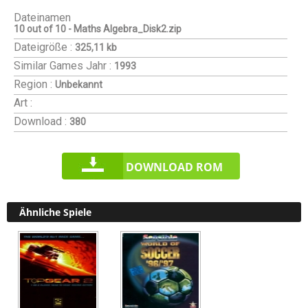
Dateinamen
10 out of 10 - Maths Algebra_Disk2.zip
Dateigröße :
325,11 kb
Similar Games
Jahr :
1993
Region :
Unbekannt
Art :
Download :
380
DOWNLOAD ROM
Ähnliche Spiele