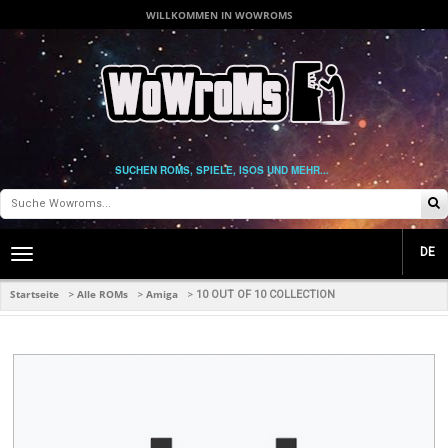
WILLKOMMEN IN WOWROMS
SUCHEN ROMS, SPIELE, ISOS UND MEHR...
DE
Toggle
main
navigation
Startseite
Alle ROMs
Amiga
>
>
>
10 OUT OF 10 COLLECTION