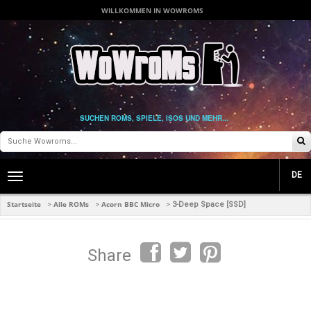
WILLKOMMEN IN WOWROMS
SUCHEN ROMS, SPIELE, ISOS UND MEHR...
DE
Toggle
main
navigation
Startseite
Alle ROMs
Acorn BBC Micro
>
>
>
3-Deep Space [SSD]
Share