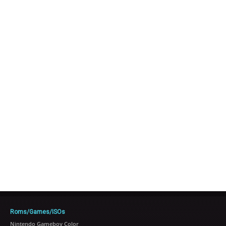
Roms/Games/ISOs
Nintendo Gameboy Color