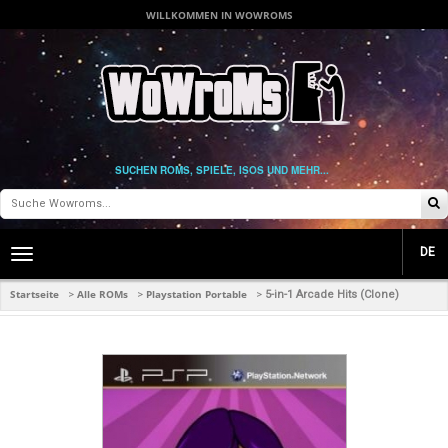
WILLKOMMEN IN WOWROMS
SUCHEN ROMS, SPIELE, ISOS UND MEHR...
DE
Toggle
main
navigation
Startseite
Alle ROMs
Playstation Portable
>
>
>
5-in-1 Arcade Hits (Clone)