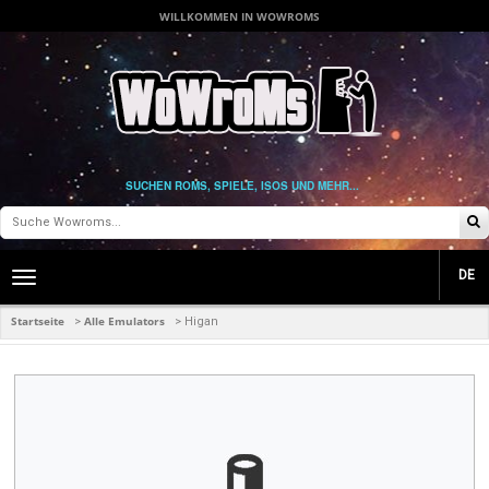
WILLKOMMEN IN WOWROMS
SUCHEN ROMS, SPIELE, ISOS UND MEHR...
DE
Toggle
main
navigation
Startseite
Alle Emulators
>
>
Higan