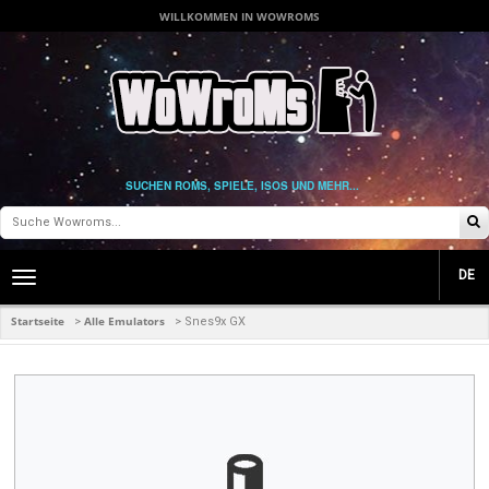
WILLKOMMEN IN WOWROMS
SUCHEN ROMS, SPIELE, ISOS UND MEHR...
DE
Toggle
main
navigation
Startseite
Alle Emulators
>
>
Snes9x GX